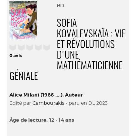
(Nouve
par
BD
fenêtr
mail
SOFIA
KOVALEVSKAÏA : VIE
ET RÉVOLUTIONS
/5
D'UNE
0
avis
MATHÉMATICIENNE
GÉNIALE
Alice Milani (1986-....). Auteur
Edité par
Cambourakis
- paru en DL 2023
Âge de lecture: 12 - 14 ans