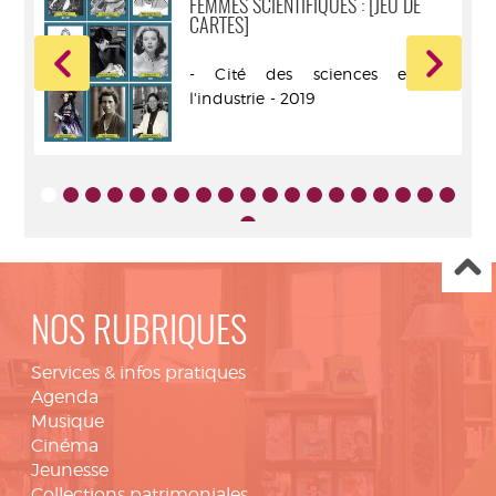
FEMMES SCIENTIFIQUES : [JEU DE
CARTES]
r -
- Cité des sciences et de
l'industrie - 2019
NOS RUBRIQUES
Services & infos pratiques
Agenda
Musique
Cinéma
Jeunesse
Collections patrimoniales