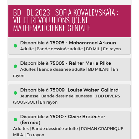
BD - DL 2023 - SOFIA KOVALEVSKAÏA :
VIE ET RÉVOLUTIONS D'UNE
MATHÉMATICIENNE GÉNIALE
Disponible à
75005 - Mohammed Arkoun
Adulte
|
Bande dessinée adulte
|
BD MIL
|
En rayon
Disponible à
75005 - Rainer Maria Rilke
Adultes
|
Bande dessinée adulte
|
BD MILANI
|
En
rayon
Disponible à
75009 -Louise Walser-Gaillard
Jeunesse
|
Bande dessinée jeunesse
|
J BD DIVERS
(SOUS-SOL)
|
En rayon
Disponible à
75010 - Claire Bretécher
(fermée)
Adultes
|
Bande dessinée adulte
|
ROMAN GRAPHIQUE
MILA
|
En rayon