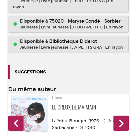
Jeunesse
|
Livre jeunesse
|
J TOUT-PETITS G
|
En
rayon
Disponible à
75020 - Maryse Condé - Sorbier
Jeunesse
|
Livre jeunesse
|
J TOUT-PETIT G
|
En rayon
Disponible à
Bibliothèque Diderot
Jeunesse
|
Livre jeunesse
|
J A PETITS GRA
|
En rayon
SUGGESTIONS
Du même auteur
Livre
0
LE CREUX DE MA MAIN
Laëtitia Bourget (1976-....). Auteur -
r -
Sarbacane - DL 2010