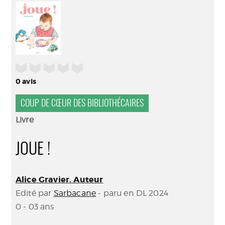
(Nouve
par
fenêtr
mail
/5
0
avis
COUP DE CŒUR DES BIBLIOTHÉCAIRES
Livre
JOUE !
Alice Gravier. Auteur
Edité par
Sarbacane
- paru en DL 2024
0 - 03 ans