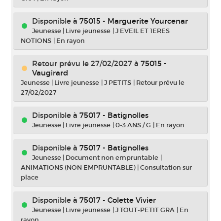
Disponible à
75015 - Marguerite Yourcenar
Jeunesse
|
Livre jeunesse
|
J EVEIL ET 1ERES
NOTIONS
|
En rayon
Retour prévu le 27/02/2027
à
75015 -
Vaugirard
Jeunesse
|
Livre jeunesse
|
J PETITS
|
Retour prévu le
27/02/2027
Disponible à
75017 - Batignolles
Jeunesse
|
Livre jeunesse
|
0-3 ANS / G
|
En rayon
Disponible à
75017 - Batignolles
Jeunesse
|
Document non empruntable
|
ANIMATIONS (NON EMPRUNTABLE)
|
Consultation sur
place
Disponible à
75017 - Colette Vivier
Jeunesse
|
Livre jeunesse
|
J TOUT-PETIT GRA
|
En
rayon