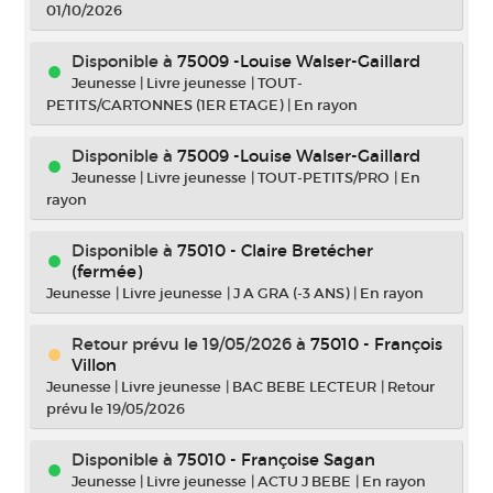
01/10/2026
Disponible à
75009 -Louise Walser-Gaillard
Jeunesse
|
Livre jeunesse
|
TOUT-
PETITS/CARTONNES (1ER ETAGE)
|
En rayon
Disponible à
75009 -Louise Walser-Gaillard
Jeunesse
|
Livre jeunesse
|
TOUT-PETITS/PRO
|
En
rayon
Disponible à
75010 - Claire Bretécher
(fermée)
Jeunesse
|
Livre jeunesse
|
J A GRA (-3 ANS)
|
En rayon
Retour prévu le 19/05/2026
à
75010 - François
Villon
Jeunesse
|
Livre jeunesse
|
BAC BEBE LECTEUR
|
Retour
prévu le 19/05/2026
Disponible à
75010 - Françoise Sagan
Jeunesse
|
Livre jeunesse
|
ACTU J BEBE
|
En rayon