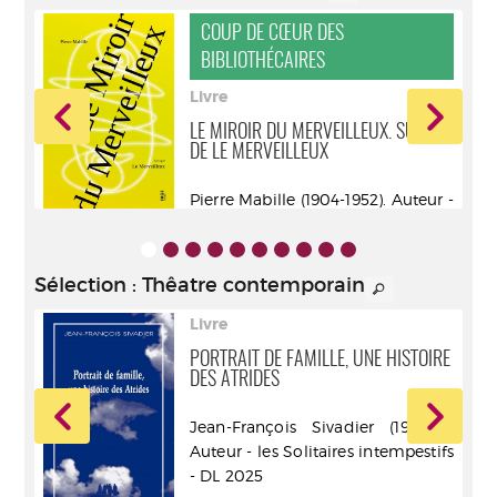
COUP DE CŒUR DES
BIBLIOTHÉCAIRES
Livre
LE MIROIR DU MERVEILLEUX. SUIVI
DE LE MERVEILLEUX
ur -
Pierre Mabille (1904-1952). Auteur -
Fage éditions - DL 2024
Sélection
: Thêatre contemporain
Livre
PORTRAIT DE FAMILLE, UNE HISTOIRE
DES ATRIDES
ur -
Jean-François Sivadier (1963-....).
Auteur - les Solitaires intempestifs
- DL 2025