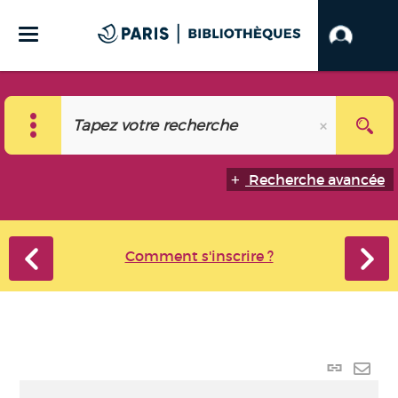
Recherche avancée
Comment s'inscrire ?
Lien
perma
Envo