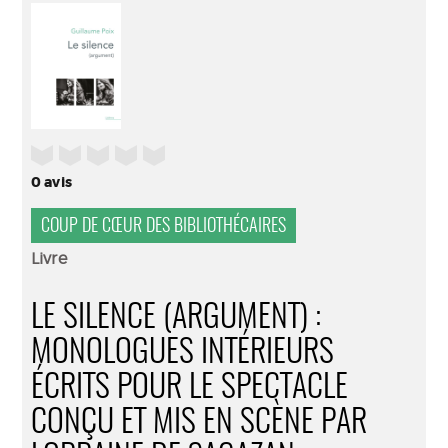
(Nouve
par
fenêtr
mail
/5
0
avis
COUP DE CŒUR DES BIBLIOTHÉCAIRES
Livre
LE SILENCE (ARGUMENT) :
MONOLOGUES INTÉRIEURS
ÉCRITS POUR LE SPECTACLE
CONÇU ET MIS EN SCÈNE PAR