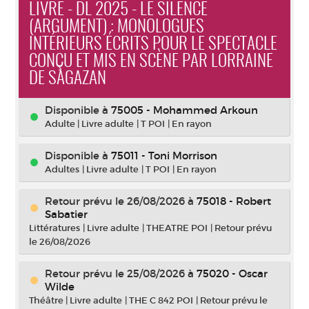
LIVRE - DL 2025 - LE SILENCE
(ARGUMENT) : MONOLOGUES
INTÉRIEURS ÉCRITS POUR LE SPECTACLE
CONÇU ET MIS EN SCÈNE PAR LORRAINE
DE SAGAZAN
Disponible à
75005 - Mohammed Arkoun
Adulte
|
Livre adulte
|
T POI
|
En rayon
Disponible à
75011 - Toni Morrison
Adultes
|
Livre adulte
|
T POI
|
En rayon
Retour prévu le 26/08/2026
à
75018 - Robert
Sabatier
Littératures
|
Livre adulte
|
THEATRE POI
|
Retour prévu
le 26/08/2026
Retour prévu le 25/08/2026
à
75020 - Oscar
Wilde
Théâtre
|
Livre adulte
|
THE C 842 POI
|
Retour prévu le