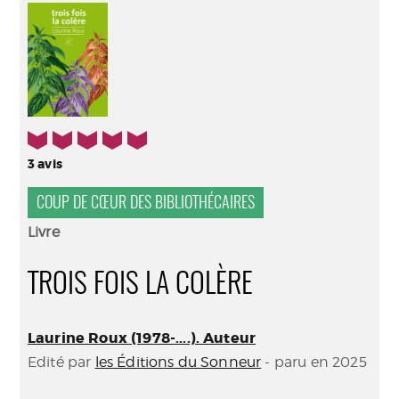
(Nouve
par
fenêtr
mail
5/5
3
avis
COUP DE CŒUR DES BIBLIOTHÉCAIRES
Livre
TROIS FOIS LA COLÈRE
Laurine Roux (1978-....). Auteur
Edité par
les Éditions du Sonneur
- paru en 2025