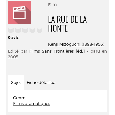
(Nouve
par
Film
fenêtr
mail
LA RUE DE LA
HONTE
/5
0
avis
Kenji Mizoguchi (1898-1956)
Edité par
Films Sans Frontières [éd.]
- paru en
2005
Sujet
Fiche détaillée
Genre
Films dramatiques