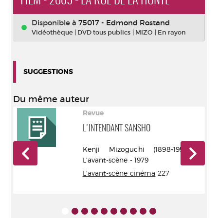
FILM - 2005 - LA RUE DE LA HONTE
Disponible à
75017 - Edmond Rostand
Vidéothèque
|
DVD tous publics
|
MIZO
|
En rayon
SUGGESTIONS
Du même auteur
Revue
A
L'INTENDANT SANSHO
Kenji Mizoguchi (1898-1956) -
- -
L'avant-scène - 1979
5
L'avant-scène cinéma
227