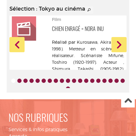
Sélection
: Tokyo au cinéma
Film
CHIEN ENRAGÉ = NORA INU
hel
Réalisé par
Kurosawa, Akira (1910-
r en
1998). Metteur en scène ou
Léos
réalisateur. Scénariste
Mifune,
r en
Toshiro (1920-1997). Acteur
,
on-
Shimura, Takashi (1905-1982).
teur
Acteur
,
Kimura, Isao. Acteur
,
er,
Awaji, Keiko. Acteur
,
Miyoshi,
ur
,
Eiko. Acteur
- Wild side video
ant,
[éd.] - 2006
.] -
NOS RUBRIQUES
Services & infos pratiques