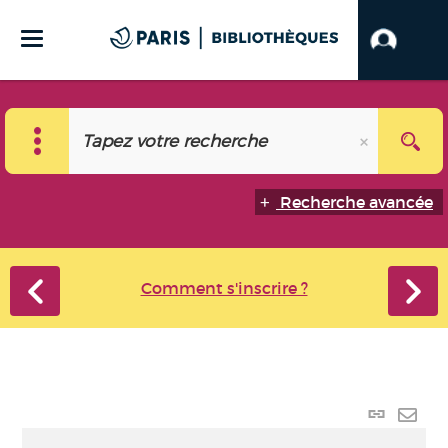
Recherche avancée
Comment s'inscrire ?
Lien
perma
Envo