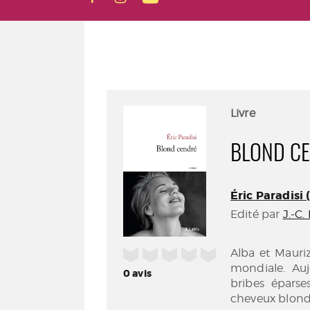
Livre
BLOND CE
Éric Paradisi (
Edité par
J.-C.
/5
Alba et Mauri
mondiale. Aujo
0
avis
bribes épars
cheveux blond c