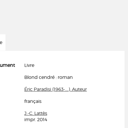
ée
cument
Livre
Blond cendré : roman
Éric Paradisi (1963-....). Auteur
français
J.-C. Lattès
impr. 2014