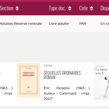
Section
Type doc.
Cote
Dispo
Adultes Réserve centrale
Livre adulte
PAR
En r
Livre
:
SÉQUELLES ORDINAIRES :
ROMAN
3-....).
Éric Paradisi (1963-....).
 - impr.
Auteur - Gallimard - impr.
2007