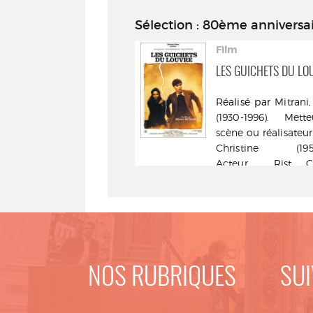
Sélection
: 80ème anniversair
Livre
Film
CLANDESTINE
LES GUICHETS DU LO
Marie Simon (1922-1998).
Réalisé par
Mitrani
Auteur - Flammarion - DL
(1930-1996). Met
2015
scène ou réalisateur
Christine (1953-
Acteur
,
Rist, C
(1952-....). Acteur
Judith (1926-....). 
Doriane films [éd., d
- [DL 2005]
NOS RUBRIQUES
SUI