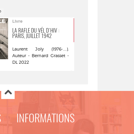
Livre
Film
LA RAFLE DU VÉL D'HIV :
LA MÉMOIRE 
PARIS, JUILLET 1942
Réalisé par
Laurent Joly (1976-....).
Metteur e
Auteur - Bernard Grasset -
réalisateu
DL 2022
commentair
Francine. Me
ou réalisate
René Chateau
S
INFORMATIONS