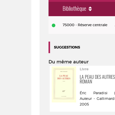
Bibliothèque
Livre
75000 - Réserve centrale
-
impr.
2014
SUGGESTIONS
-
Blond
Du même auteur
cendré
Livre
:
LA PEAU DES AUTRES 
ROMAN
roman
Éric Paradisi (196
Auteur - Gallimard
2005