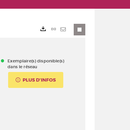
Lien
Exports
permanent
Envoyer
(Nouvelle
par
fenêtre)
mail
Exemplaire(s) disponible(s)
dans le réseau
PLUS D'INFOS