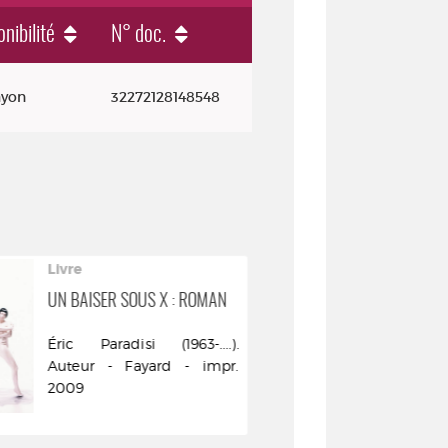
nibilité
N° doc.
ayon
32272128148548
Livre
UN BAISER SOUS X : ROMAN
Éric Paradisi (1963-....).
Auteur - Fayard - impr.
2009