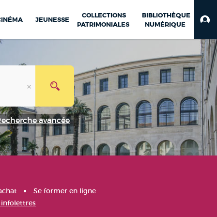
COLLECTIONS
BIBLIOTHÈQUE
CINÉMA
JEUNESSE
PATRIMONIALES
NUMÉRIQUE
Recherche avancée
achat
Se former en ligne
infolettres