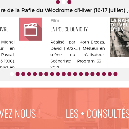
e de la Rafle du Vélodrome d'Hiver (16-17 juillet)
Film
UVRE
LA POLICE DE VICHY
, Michel
Réalisé par
Korn-Brzoza,
teur en
David (1972-....). Metteur en
Pascal,
scène ou réalisateur.
1996).
Scénariste
- Program 33 -
hristian
2021
,
Magre,
Acteur
-
istrib.]
VEZ NOUS !
LES + CONSULTÉ