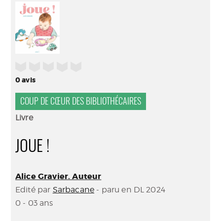
(Nouve
par
fenêtr
mail
/5
0
avis
COUP DE CŒUR DES BIBLIOTHÉCAIRES
Livre
JOUE !
Alice Gravier. Auteur
Edité par
Sarbacane
- paru en DL 2024
0 - 03 ans