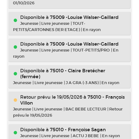
01/10/2026
Disponible à
75009 -Louise Walser-Gaillard
Jeunesse
|
Livre jeunesse
|
TOUT-
PETITS/CARTONNES (1ER ETAGE)
|
En rayon
Disponible à
75009 -Louise Walser-Gaillard
Jeunesse
|
Livre jeunesse
|
TOUT-PETITS/PRO
|
En
rayon
Disponible à
75010 - Claire Bretécher
(fermée)
Jeunesse
|
Livre jeunesse
|
J A GRA (-3 ANS)
|
En rayon
Retour prévu le 19/05/2026
à
75010 - François
Villon
Jeunesse
|
Livre jeunesse
|
BAC BEBE LECTEUR
|
Retour
prévu le 19/05/2026
Disponible à
75010 - Françoise Sagan
Jeunesse
|
Livre jeunesse
|
ACTU J BEBE
|
En rayon