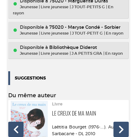
Disponible à
75020 - Marguerite Duras
Jeunesse
|
Livre jeunesse
|
J TOUT-PETITS G
|
En
rayon
Disponible à
75020 - Maryse Condé - Sorbier
Jeunesse
|
Livre jeunesse
|
J TOUT-PETIT G
|
En rayon
Disponible à
Bibliothèque Diderot
Jeunesse
|
Livre jeunesse
|
J A PETITS GRA
|
En rayon
SUGGESTIONS
Du même auteur
Livre
0
LE CREUX DE MA MAIN
Laëtitia Bourget (1976-....). Auteur -
r -
Sarbacane - DL 2010