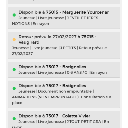
Disponible à
75015 - Marguerite Yourcenar
Jeunesse
|
Livre jeunesse
|
J EVEIL ET 1ERES
NOTIONS
|
En rayon
Retour prévu le 27/02/2027
à
75015 -
Vaugirard
Jeunesse
|
Livre jeunesse
|
J PETITS
|
Retour prévu le
27/02/2027
Disponible à
75017 - Batignolles
Jeunesse
|
Livre jeunesse
|
0-3 ANS / G
|
En rayon
Disponible à
75017 - Batignolles
Jeunesse
|
Document non empruntable
|
ANIMATIONS (NON EMPRUNTABLE)
|
Consultation sur
place
Disponible à
75017 - Colette Vivier
Jeunesse
|
Livre jeunesse
|
J TOUT-PETIT GRA
|
En
rayon