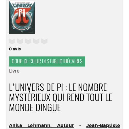
(Nouve
par
fenêtr
mail
/5
0
avis
COUP DE CŒUR DES BIBLIOTHÉCAIRES
Livre
L'UNIVERS DE PI : LE NOMBRE
MYSTÉRIEUX QUI REND TOUT LE
MONDE DINGUE
Anita Lehmann. Auteur
-
Jean-Baptiste