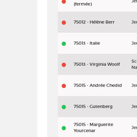
tout
Je
(fermée)
le
monde
75012 - Hélène Berr
Je
dingue
75013 - Italie
Je
Sc
75013 - Virginia Woolf
Na
75015 - Andrée Chedid
Je
75015 - Gutenberg
Je
75015 - Marguerite
Je
Yourcenar