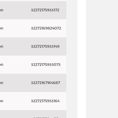
on
32272175933172
on
32272169824072
on
32272175933149
on
32272175933073
on
32272167164687
on
32272175933164