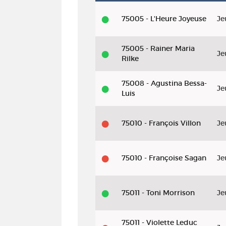
Livre
75005 - L'Heure Joyeuse
Je
-
DL
75005 - Rainer Maria
Je
2025
Rilke
-
75008 - Agustina Bessa-
L'univers
Je
Luis
de
pi
75010 - François Villon
Je
:
le
75010 - Françoise Sagan
Je
nombre
mystérieux
75011 - Toni Morrison
Je
qui
rend
75011 - Violette Leduc