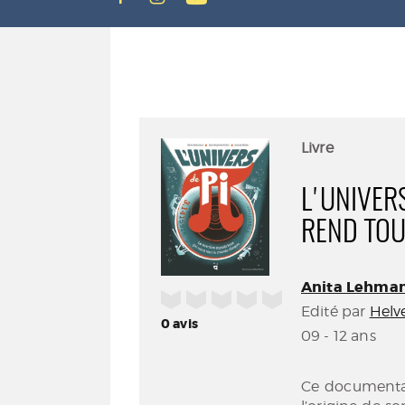
Livre
L'UNIVER
REND TOU
Anita Lehman
/5
Edité par
Helv
0
avis
09 - 12 ans
Ce documentai