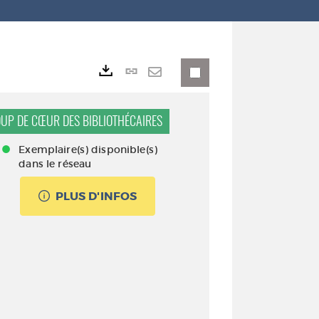
Lien
Exports
permanent
Envoyer
(Nouvelle
par
UP DE CŒUR DES BIBLIOTHÉCAIRES
fenêtre)
mail
Exemplaire(s) disponible(s)
dans le réseau
PLUS D'INFOS