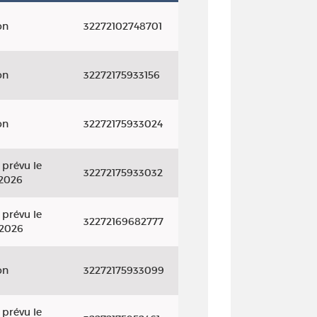
on
32272102748701
on
32272175933156
on
32272175933024
 prévu le
32272175933032
2026
 prévu le
32272169682777
/2026
on
32272175933099
 prévu le