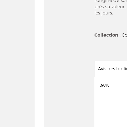
l’origine de so
près sa valeur,
les jours.
Collection
:
Co
Avis des bibl
Avis