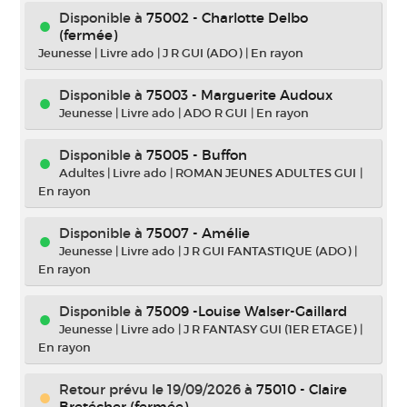
Disponible à
75002 - Charlotte Delbo
(fermée)
Jeunesse
|
Livre ado
|
J R GUI (ADO)
|
En rayon
Disponible à
75003 - Marguerite Audoux
Jeunesse
|
Livre ado
|
ADO R GUI
|
En rayon
Disponible à
75005 - Buffon
Adultes
|
Livre ado
|
ROMAN JEUNES ADULTES GUI
|
En rayon
Disponible à
75007 - Amélie
Jeunesse
|
Livre ado
|
J R GUI FANTASTIQUE (ADO)
|
En rayon
Disponible à
75009 -Louise Walser-Gaillard
Jeunesse
|
Livre ado
|
J R FANTASY GUI (1ER ETAGE)
|
En rayon
Retour prévu le 19/09/2026
à
75010 - Claire
Bretécher (fermée)