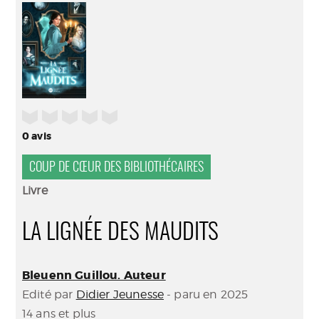
(Nouve
par
fenêtr
mail
/5
0
avis
COUP DE CŒUR DES BIBLIOTHÉCAIRES
Livre
LA LIGNÉE DES MAUDITS
Bleuenn Guillou. Auteur
Edité par
Didier Jeunesse
- paru en 2025
14 ans et plus