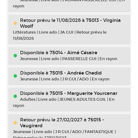
rayon
Retour prévu le 11/08/2026
à
75013 - Virginia
Woolf
Littératures
|
Livre ado
|
JA GUI
|
Retour prévu le
11/08/2026
Disponible à
75014 - Aimé Césaire
Jeunesse
|
Livre ado
|
PASSERELLE GUI
|
En rayon
Disponible à
75015 - Andrée Chedid
Jeunesse
|
Livre ado
|
J R GUI / ADO
|
En rayon
Disponible à
75015 - Marguerite Yourcenar
Adultes
|
Livre ado
|
JEUNES ADULTES GUIL
|
En
rayon
Retour prévu le 27/02/2027
à
75015 -
Vaugirard
Jeunesse
|
Livre ado
|
J R GUI / ADO / FANTASTIQUE
|
Retour prévu le 27/02/2027