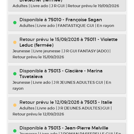
Adultes
|
Livre ado
|
J R GUI
|
Retour prévu le 19/09/2026
Disponible à
75010 - Françoise Sagan
Adultes
|
Livre ado
|
FANTASTIQUE GUI
|
En rayon
Retour prévu le 15/09/2026
à
75011 - Violette
Leduc (fermée)
Jeunesse
|
Livre jeunesse
|
J R GUI FANTASY (ADO)
|
Retour prévu le 15/09/2026
Disponible à
75013 - Glacière - Marina
Tsvetaïeva
Jeunesse
|
Livre ado
|
J R JEUNES ADULTES GUI
|
En
rayon
Retour prévu le 12/09/2026
à
75013 - Italie
Adultes
|
Livre ado
|
J R (JEUNES ADULTES) GUI
|
Retour prévu le 12/09/2026
Disponible à
75013 - Jean-Pierre Melville
Jeunesse
|
Livre ado
|
J ROMAN PASSERELLE GUI
|
En