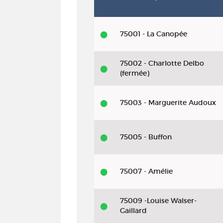
Livre
75001 - La Canopée
-
2025
75002 - Charlotte Delbo
-
(fermée)
La
lignée
75003 - Marguerite Audoux
des
maudits
75005 - Buffon
75007 - Amélie
75009 -Louise Walser-
Gaillard