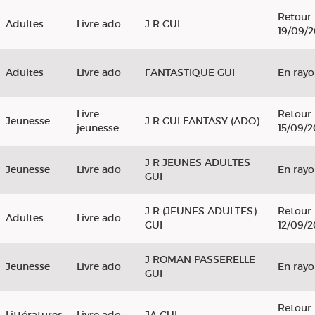
Retour 
Adultes
Livre ado
J R GUI
19/09/
Adultes
Livre ado
FANTASTIQUE GUI
En ray
Livre
Retour 
Jeunesse
J R GUI FANTASY (ADO)
jeunesse
15/09/
J R JEUNES ADULTES
Jeunesse
Livre ado
En ray
GUI
J R (JEUNES ADULTES)
Retour 
Adultes
Livre ado
GUI
12/09/
J ROMAN PASSERELLE
Jeunesse
Livre ado
En ray
GUI
Retour 