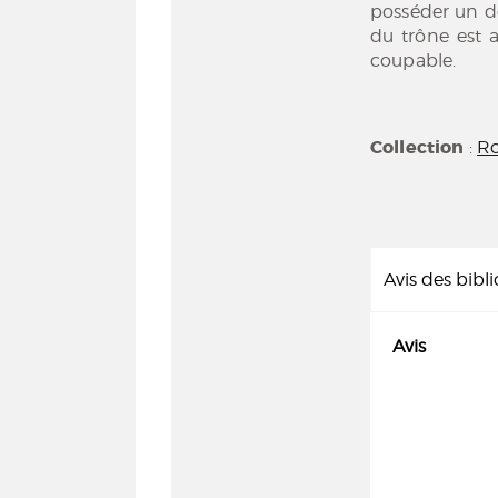
posséder un do
du trône est a
coupable.
Collection
:
Ro
Avis des bibl
Avis