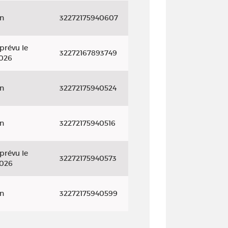
on
32272175940607
prévu le
32272167893749
2026
on
32272175940524
on
32272175940516
prévu le
32272175940573
2026
on
32272175940599