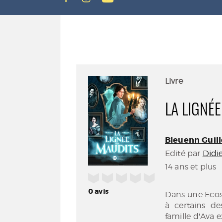
Livre
LA LIGNÉ
Bleuenn Guill
Edité par
Didi
14 ans et plus
/5
0
avis
Dans une Ecos
à certains de
famille d'Ava e