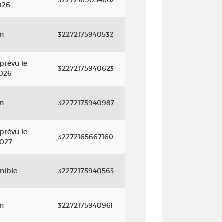
32272169054662
026
on
32272175940532
prévu le
32272175940623
2026
on
32272175940987
prévu le
32272165667160
2027
nible
32272175940565
on
32272175940961