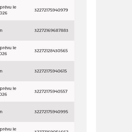
prévu le
32272175940979
2026
on
32272169687883
prévu le
32272128430565
2026
on
32272175940615
prévu le
32272175940557
2026
on
32272175940995
prévu le