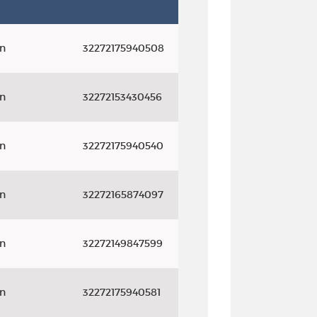
on
32272175940508
on
32272153430456
on
32272175940540
on
32272165874097
on
32272149847599
on
32272175940581