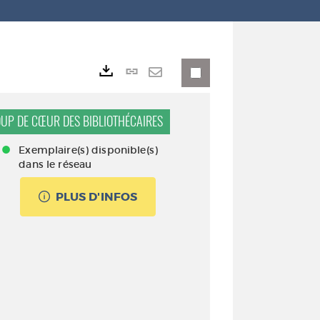
Lien
Exports
permanent
Envoyer
(Nouvelle
par
UP DE CŒUR DES BIBLIOTHÉCAIRES
fenêtre)
mail
Exemplaire(s) disponible(s)
dans le réseau
PLUS D'INFOS