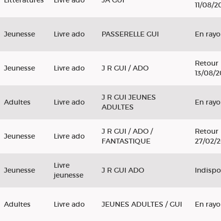
Littératures
Livre ado
JA GUI
11/08/2
Jeunesse
Livre ado
PASSERELLE GUI
En ray
Retour 
Jeunesse
Livre ado
J R GUI / ADO
13/08/
J R GUI JEUNES
Adultes
Livre ado
En ray
ADULTES
J R GUI / ADO /
Retour 
Jeunesse
Livre ado
FANTASTIQUE
27/02/
Livre
Jeunesse
J R GUI ADO
Indispo
jeunesse
Adultes
Livre ado
JEUNES ADULTES / GUI
En ray