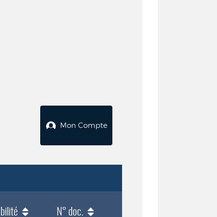
Mon Compte
bilité
N° doc.