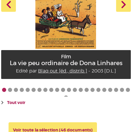
Film
La vie peu ordinaire de Dona Linhares
Edité par
Blaq out [éd., distrib.]
- 2003 [D.L.]
Tout voir
Voir toute la sélection (46 documents)