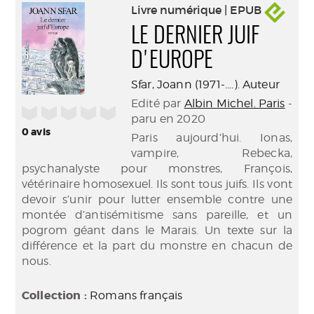
Livre numérique | EPUB
LE DERNIER JUIF
D'EUROPE
Sfar, Joann (1971-....). Auteur
Edité par
Albin Michel. Paris
-
/5
paru en 2020
0
avis
Paris aujourd’hui. Ionas,
vampire, Rebecka,
psychanalyste pour monstres, François,
vétérinaire homosexuel. Ils sont tous juifs. Ils vont
devoir s’unir pour lutter ensemble contre une
montée d’antisémitisme sans pareille, et un
pogrom géant dans le Marais. Un texte sur la
différence et la part du monstre en chacun de
nous.
Collection :
Romans français