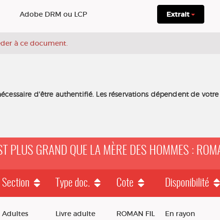
Adobe DRM ou LCP
Extrait
céder à ce document.
nécessaire d'être authentifié. Les réservations dépendent de votre
'EST PLUS GRAND QUE LA MÈRE DES HOMMES : ROM
Section
Type doc.
Cote
Disponibilité
 grand que la mère des hommes : roman
Adultes
Livre adulte
ROMAN FIL
En rayon