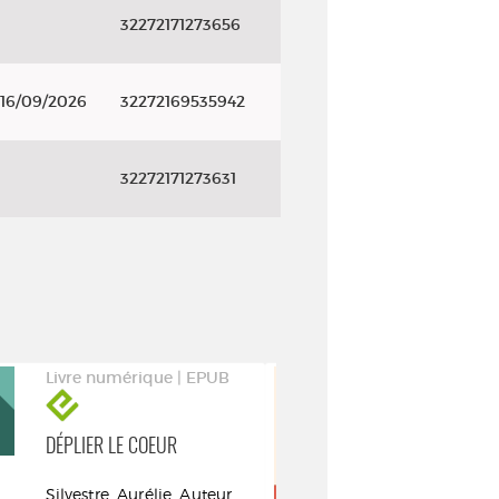
32272171273656
 16/09/2026
32272169535942
32272171273631
Livre numérique | EPUB
Livre numéri
DÉPLIER LE COEUR
IL FALLAIT VI
Silvestre, Aurélie. Auteur
Goeppinger,