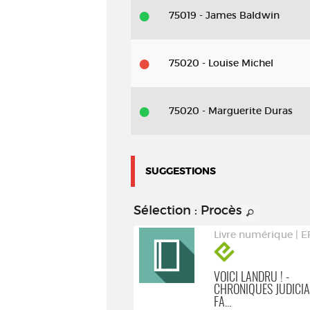
75019 - James Baldwin
75020 - Louise Michel
75020 - Marguerite Duras
SUGGESTIONS
Sélection
: Procès
Livre numérique | EPUB
Livre numérique | 
LE PRINCE DE HOMBOURG
VOICI LANDRU ! -
CHRONIQUES JUDICIA
FA...
Kleist, Heinrich von (1777-