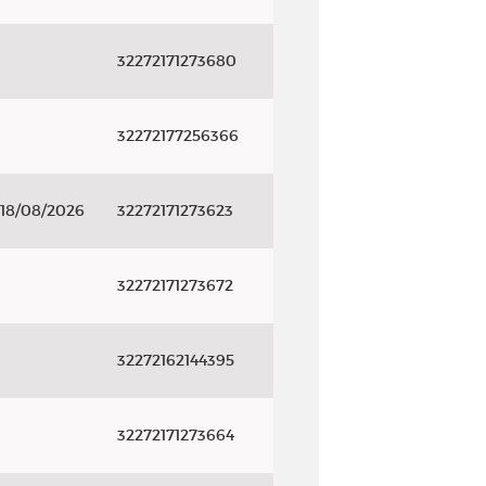
32272171273680
32272177256366
 18/08/2026
32272171273623
32272171273672
32272162144395
32272171273664