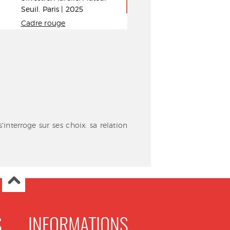
Seuil. Paris | 2025
Auteur
Leduc.s édit
Cadre rouge
2025
nterroge sur ses choix: sa relation
S
INFORMATIONS