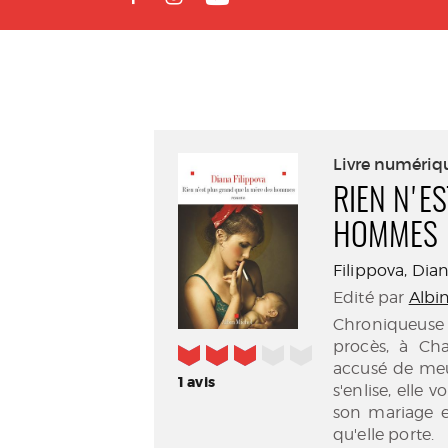
Livre numériq
RIEN N'E
HOMMES
Filippova, Diana
Edité par
Albin
Chroniqueuse 
procès, à Ch
3/5
accusé de meu
1
avis
s'enlise, elle 
son mariage et
qu'elle porte.