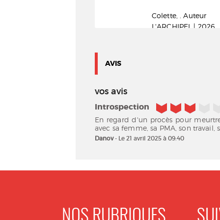
1811). Auteur
Colette, . Auteur
Gallimard. Paris | 2015
L'ARCHIPEL | 2026
Folio théâtre
AVIS
vos avis
3/5
Introspection
En regard d'un procès pour meurtre 
avec sa femme, sa PMA, son travail, sa
Danov
- Le 21 avril 2025 à 09:40
NOS RUBRIQUES
SUI