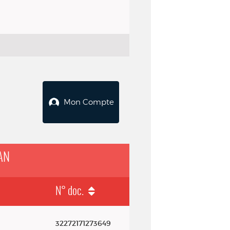
Mon Compte
AN
N° doc.
32272171273649