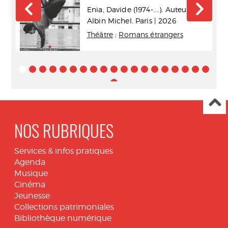
Enia, Davide (1974-....). Auteur
Albin Michel. Paris | 2026
Théâtre
;
Romans étrangers
NOS RUBRIQUES
Services & infos pratiques
Agenda
Musique
Cinéma
Jeunesse
Collections patrimoniales
Bibliothèque numérique