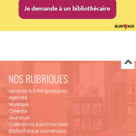
NOS RUBRIQUES
Services & infos pratiques
Agenda
Musique
Cinéma
Jeunesse
Collections patrimoniales
Bibliothèque numérique