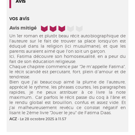
AVIS
vos avis
3/5
Avis mitigé
Un 1er roman et plutôt beau récit autobiographique de
l'auteure sur le fait de trouver sa place lorsqu'on est
éduqué dans la religion (ici musulmane), et que les
parents auraient aimé que l'on soit un garçon.
Ici, Fatima découvre son homosexualité, en a peur du
fait de son éducation religieuse.
Chaque chapitre commence par "Je m'appelle Fatima",
le récit scandé est percutant, fort, plein d'amour et de
tendresse.
Bien que j'ai beaucoup aimé la plume de l'auteure,
apprécié le rythme, les phrases courtes, les paragraphes
rapides, je ne peux attribuer à ce livre la note
maximum.. Car parfois le récit passe du coq à l'âne et
le rendu global est brouillon, confus et assez vide. Et
j'ai malheureusement revécu ce constat négatif en
ACZ
- Le 28 octobre 2025 à 11:57