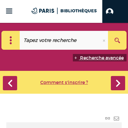
Recherche avancée
Comment s'inscrire ?
Lien
perma
Envo