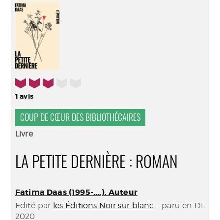
(Nouve
par
fenêtr
mail
3/5
1
avis
COUP DE CŒUR DES BIBLIOTHÉCAIRES
Livre
LA PETITE DERNIÈRE : ROMAN
Fatima Daas (1995-....). Auteur
Edité par
les Éditions Noir sur blanc
- paru en DL
2020