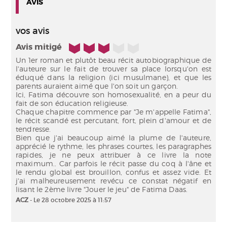
AVIS
vos avis
3/5
Avis mitigé
Un 1er roman et plutôt beau récit autobiographique de
l'auteure sur le fait de trouver sa place lorsqu'on est
éduqué dans la religion (ici musulmane), et que les
parents auraient aimé que l'on soit un garçon.
Ici, Fatima découvre son homosexualité, en a peur du
fait de son éducation religieuse.
Chaque chapitre commence par "Je m'appelle Fatima",
le récit scandé est percutant, fort, plein d'amour et de
tendresse.
Bien que j'ai beaucoup aimé la plume de l'auteure,
apprécié le rythme, les phrases courtes, les paragraphes
rapides, je ne peux attribuer à ce livre la note
maximum.. Car parfois le récit passe du coq à l'âne et
le rendu global est brouillon, confus et assez vide. Et
j'ai malheureusement revécu ce constat négatif en
ACZ
- Le 28 octobre 2025 à 11:57