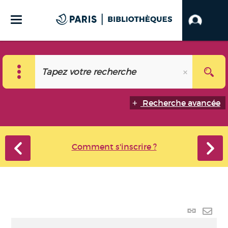
Recherche avancée
Comment s'inscrire ?
Lien
perma
Envo