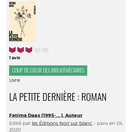
(Nouve
par
fenêtr
mail
3/5
1
avis
COUP DE CŒUR DES BIBLIOTHÉCAIRES
Livre
LA PETITE DERNIÈRE : ROMAN
Fatima Daas (1995-....). Auteur
Edité par
les Éditions Noir sur blanc
- paru en DL
2020