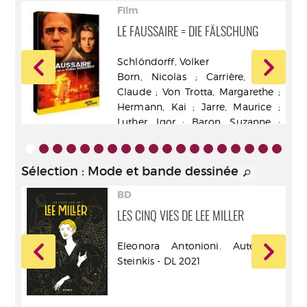
Film
LE FAUSSAIRE = DIE FÄLSCHUNG
ur -
Schlöndorff, Volker
Born, Nicolas ; Carrière, Jean-
Claude ; Von Trotta, Margarethe ;
Hermann, Kai ; Jarre, Maurice ;
Luther, Igor ; Baron, Suzanne ;
Bufnoir, Jacques ; Niefind,
Dagmar ; Ganz, Bruno ; Schygulla,
Hanna ; Carmet, Jean - Arte
Sélection
: Mode et bande dessinée
France développement [éd.]
BD
LES CINQ VIES DE LEE MILLER
Eleonora Antonioni. Auteur -
rt -
Steinkis - DL 2021