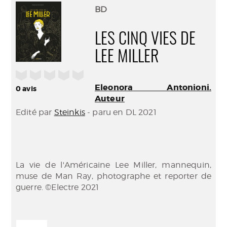
(Nouve
par
BD
fenêtr
mail
LES CINQ VIES DE
LEE MILLER
/5
Eleonora Antonioni.
0
avis
Auteur
Edité par
Steinkis
- paru en DL 2021
La vie de l'Américaine Lee Miller, mannequin,
muse de Man Ray, photographe et reporter de
guerre. ©Electre 2021