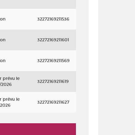
yon
32272169211536
yon
32272169211601
yon
32272169211569
r prévu le
32272169211619
/2026
r prévu le
32272169211627
/2026