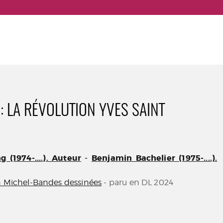
: LA RÉVOLUTION YVES SAINT
 (1974-....). Auteur
-
Benjamin Bachelier (1975-....).
n Michel-Bandes dessinées
- paru en DL 2024