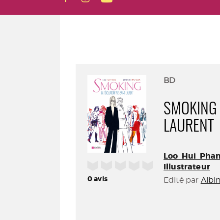
BD
SMOKING 
LAURENT
Loo Hui Phang
/5
Illustrateur
0
avis
Edité par
Albi