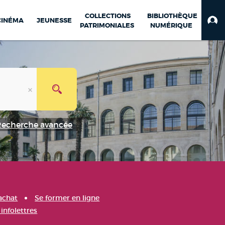
COLLECTIONS
BIBLIOTHÈQUE
CINÉMA
JEUNESSE
PATRIMONIALES
NUMÉRIQUE
Recherche avancée
achat
Se former en ligne
infolettres