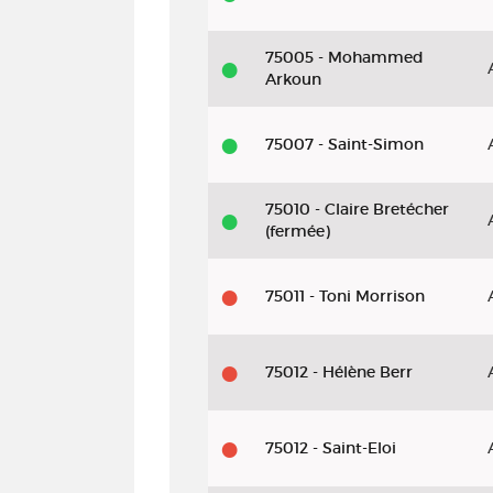
:
la
75005 - Mohammed
Arkoun
révolution
Yves
75007 - Saint-Simon
Saint
Laurent
75010 - Claire Bretécher
(fermée)
75011 - Toni Morrison
75012 - Hélène Berr
75012 - Saint-Eloi