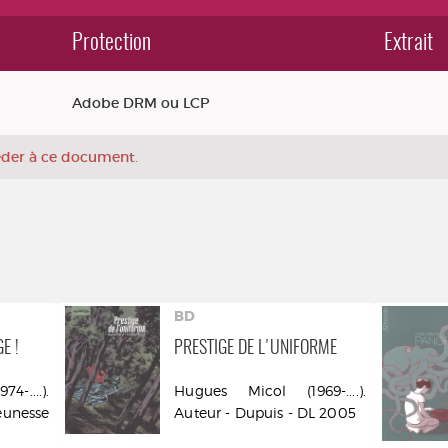
Protection
Extrait
Adobe DRM ou LCP
céder à ce document.
BD
E !
PRESTIGE DE L'UNIFORME
-....).
Hugues Micol (1969-....).
eunesse
Auteur - Dupuis - DL 2005