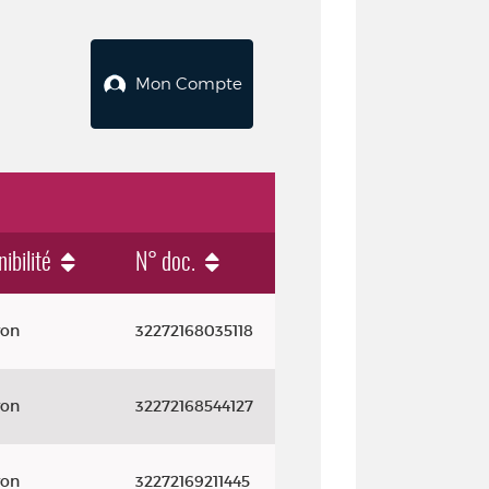
Mon Compte
ibilité
N° doc.
yon
32272168035118
yon
32272168544127
yon
32272169211445