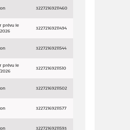
yon
32272169211460
r prévu le
32272169211494
/2026
yon
32272169211544
r prévu le
32272169211510
/2026
yon
32272169211502
yon
32272169211577
yon
32272169211593