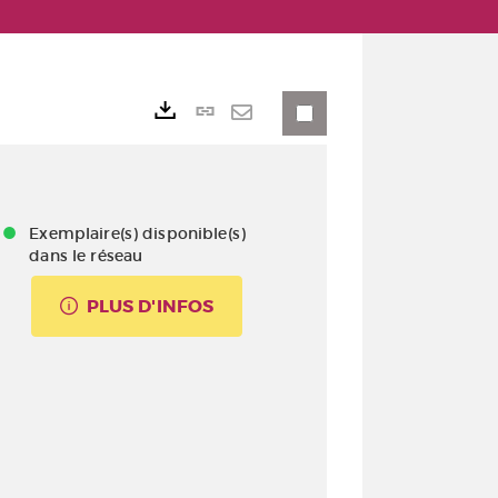
Lien
Exports
permanent
Envoyer
(Nouvelle
par
fenêtre)
mail
Exemplaire(s) disponible(s)
dans le réseau
PLUS D'INFOS