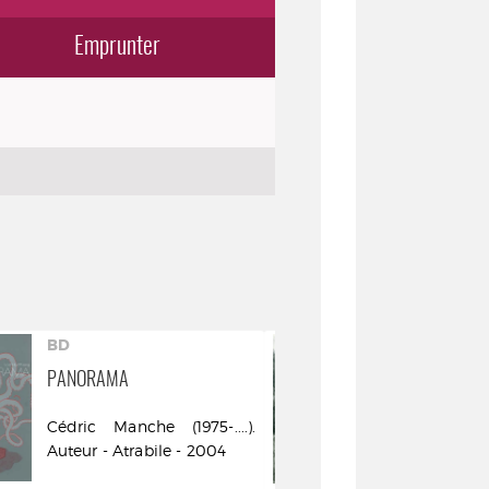
Emprunter
BD
BD
PANORAMA
CENT MILLE J
PRIÈRES. LIV
Cédric Manche (1975-....).
Loo Hui Phan
Auteur - Atrabile - 2004
Auteur - Fut