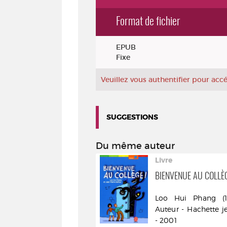
Format de fichier
Exemplaires
EPUB
Fixe
Veuillez vous authentifier pour ac
SUGGESTIONS
Du même auteur
ivre
Livre
'IMPRUDENCE : ROMAN
BIENVENUE AU COLLÈG
oo Hui Phang (1974-....).
Loo Hui Phang (1974
uteur - Actes Sud - DL
Auteur - Hachette j
019
- 2001