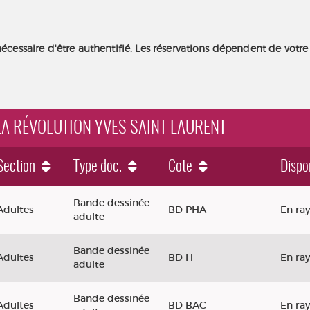
nécessaire d'être authentifié. Les réservations dépendent de votre
 LA RÉVOLUTION YVES SAINT LAURENT
Section
Type doc.
Cote
Dispon
Bande dessinée
Adultes
BD PHA
En ra
adulte
Bande dessinée
Adultes
BD H
En ra
adulte
Bande dessinée
Adultes
BD BAC
En ra