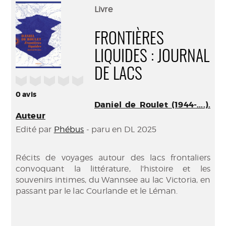
(Nouve
par
Livre
fenêtr
mail
FRONTIÈRES
LIQUIDES : JOURNAL
DE LACS
/5
0
avis
Daniel de Roulet (1944-....).
Auteur
Edité par
Phébus
- paru en DL 2025
Récits de voyages autour des lacs frontaliers
convoquant la littérature, l'histoire et les
souvenirs intimes, du Wannsee au lac Victoria, en
passant par le lac Courlande et le Léman.