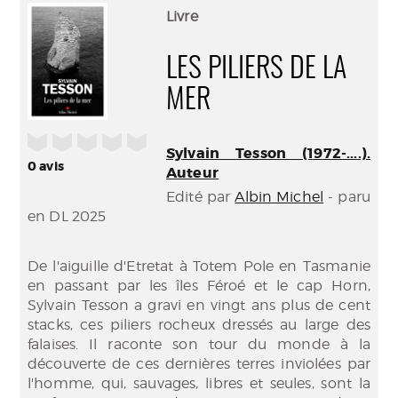
(Nouve
par
Livre
fenêtr
mail
LES PILIERS DE LA
MER
/5
Sylvain Tesson (1972-....).
0
avis
Auteur
Edité par
Albin Michel
- paru
en DL 2025
De l'aiguille d'Etretat à Totem Pole en Tasmanie
en passant par les îles Féroé et le cap Horn,
Sylvain Tesson a gravi en vingt ans plus de cent
stacks, ces piliers rocheux dressés au large des
falaises. Il raconte son tour du monde à la
découverte de ces dernières terres inviolées par
l'homme, qui, sauvages, libres et seules, sont la