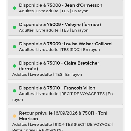
Disponible à
75008 - Jean d'Ormesson
Adultes
|
Livre adulte
|
TES
|
En rayon
Disponible à
75009 - Valeyre (fermée)
Adultes
|
Livre adulte
|
TES
|
En rayon
Disponible à
75009 -Louise Walser-Gaillard
Adultes
|
Livre adulte
|
TES (RDC)
|
En rayon
Disponible à
75010 - Claire Bretécher
(fermée)
Adultes
|
Livre adulte
|
TES
|
En rayon
Disponible à
75010 - François Villon
Adultes
|
Livre adulte
|
RECIT DE VOYAGE TES
|
En
rayon
Retour prévu le 16/09/2026
à
75011 - Toni
Morrison
Adultes
|
Livre adulte
|
910.4 TES (RECIT DE VOYAGE)
|
Retour prévu le 16/09/2026