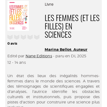
(Nouve
par
Livre
fenêtr
mail
LES FEMMES (ET LES
FILLES) EN
SCIENCES
/5
0
avis
Marina Bellot. Auteur
Edité par
Nane Editions
- paru en DL 2025
12 - 14 ans
Un état des lieux des inégalités hommes-
femmes dans le monde des sciences. A travers
des témoignages de scientifiques engagées et
d'analyses, l'autrice identifie les obstacles
culturels et institutionnels, puis propose des
pistes d'action pour construire une science plus