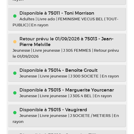
Disponible à
75011 - Toni Morrison
Adultes
|
Livre ado
|
FEMINISME VECUS BEL ( TOUT-
PUBLIC)
|
En rayon
Retour prévu le 01/09/2026
à
75013 - Jean-
Pierre Melville
Jeunesse
|
Livre jeunesse
|
J 305 FEMMES
|
Retour prévu
le 01/09/2026
Disponible à
75014 - Benoîte Groult
Jeunesse
|
Livre jeunesse
|
J 300 SOCIETE
|
En rayon
Disponible à
75015 - Marguerite Yourcenar
Jeunesse
|
Livre jeunesse
|
J 305.4 BEL
|
En rayon
Disponible à
75015 - Vaugirard
Jeunesse
|
Livre jeunesse
|
J SOCIETE / METIERS
|
En
rayon