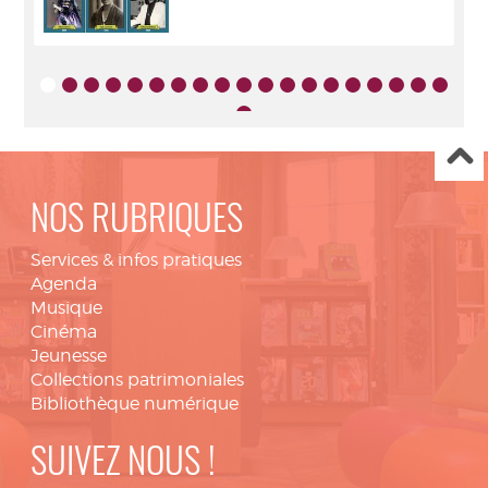
NOS RUBRIQUES
Services & infos pratiques
Agenda
Musique
Cinéma
Jeunesse
Collections patrimoniales
Bibliothèque numérique
SUIVEZ NOUS !