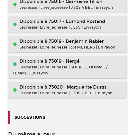
Disponible à
75016 - Germaine Tillion
Jeunesse
|
Livre jeunesse
|
J 305.4 BEL
|
En rayon
Disponible à
75017 - Edmond Rostand
Jeunesse
|
Livre jeunesse
|
J S3C
|
En rayon
Disponible à
75019 - Benjamin Rabier
Jeunesse
|
Livre jeunesse
|
331 METIERS
|
En rayon
Disponible à
75019 - Hergé
Jeunesse
|
Livre jeunesse
|
SOCIETE HOMME /
FEMME
|
En rayon
Disponible à
75020 - Marguerite Duras
Jeunesse
|
Livre jeunesse
|
J 305.4 BEL
|
En rayon
SUGGESTIONS
Du même auteur