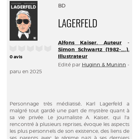
(Nouve
par
BD
fenêtr
mail
LAGERFELD
Alfons Kaiser. Auteur
-
/5
Simon Schwartz (1982-....).
Illustrateur
0
avis
Edité par
Huginn & Muninn
-
paru en 2025
Personnage très médiatisé, Karl Lagerfeld a
malgré tout gardé une part de mystère quant à
sa vie privée. Le journaliste A. Kaiser, qui l'a
rencontré à plusieurs reprises, évoque les aspects
les plus personnels de son existence, des liens de
ses parents avec le régime nazi à ses derniers