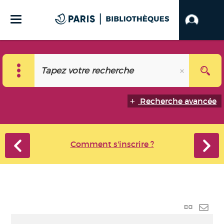
Recherche avancée
Comment s'inscrire ?
Lien
perma
Envo