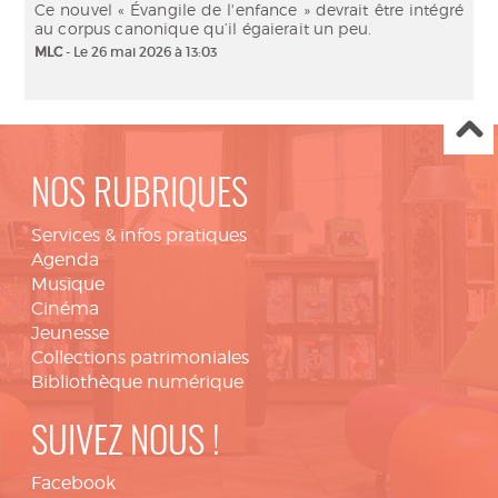
Ce nouvel « Évangile de l'enfance » devrait être intégré
au corpus canonique qu’il égaierait un peu.
MLC
- Le 26 mai 2026 à 13:03
NOS RUBRIQUES
Services & infos pratiques
Agenda
Musique
Cinéma
Jeunesse
Collections patrimoniales
Bibliothèque numérique
SUIVEZ NOUS !
Facebook