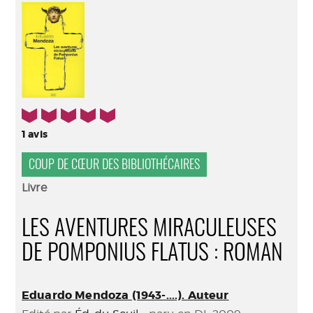
(Nouve
par
fenêtr
mail
5/5
1
avis
COUP DE CŒUR DES BIBLIOTHÉCAIRES
Livre
LES AVENTURES MIRACULEUSES
DE POMPONIUS FLATUS : ROMAN
Eduardo Mendoza (1943-....). Auteur