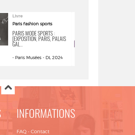
Livre
Livre
Paris fashion sports
MODES ! : À LA
SCÈNE : [EXPOS
PARIS MODE SPORTS :
[EXPOSITION, PARIS, PALAIS
GAL...
Join-Diéterl
Richoux, Syl
- Paris Musées - DL 2024
Christian ; C
du costume
de la scé
Somogy éditi
S
INFORMATIONS
FAQ
-
Contact