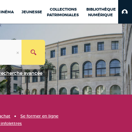
COLLECTIONS
BIBLIOTHÈQUE
CINÉMA
JEUNESSE
PATRIMONIALES
NUMÉRIQUE
Recherche avancée
achat
Se former en ligne
infolettres