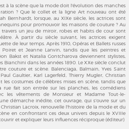
est à la scène que la mode doit l'évolution des manches
ration ? Que le collet et la ligne Art nouveau ont été
ah Bernhardt, lorsque, au XIXe siècle, les actrices sont
equins pour promouvoir les maisons de couture ? Au
 à travers un jeu de miroir, robes et habits de cour sont
âtre. À partir du siècle suivant, les actrices exigent
ouette de leur temps. Après 1910, Opéras et Ballets russes
l Poiret et Jeanne Lanvin, tandis que les peintres et
éon Bakst et Natalia Gontcharova deviennent stylistes,
 Bianchini dans les années 1890. Le XXe siècle conclut
tre couture et scène. Balenciaga, Balmain, Yves Saint
Paul Gaultier, Karl Lagerfeld, Thierry Mugler, Christian
nt les costumes de célèbres mises en scène, tandis que
 rue fait son entrée sur les planches, les comédiens
avec les vêtements de Monsieur et Madame Tout-le-
ne démarche inédite, cet ouvrage, qui s'ouvre sur un
Christian Lacroix, renouvelle l'histoire de la mode et du
ène en confrontant ces deux univers depuis le XVIIIe
ouvrir et expliquer leurs influences réciproque (éditeur)