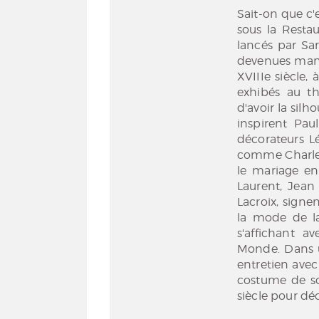
Sait-on que c'
sous la Restau
lancés par Sar
devenues mann
XVIIIe siècle,
exhibés au thé
d'avoir la silh
inspirent Pau
décorateurs L
comme Charles
le mariage en
Laurent, Jean 
Lacroix, signe
la mode de la
s'affichant 
Monde. Dans u
entretien avec 
costume de sc
siècle pour déc