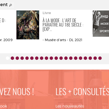
ment
Livre
 D :
À LA MODE : L'ART DE
PARAÎTRE AU 18E SIÈCLE :
[EXP...
pr. 2009
- Musée d'arts - DL 2021
VEZ NOUS !
LES + CONSULTÉ
book
Les nouveautés