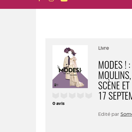
Livre
MODES ! :
MOULINS,
SCÈNE ET
/5
17 SEPTE
0
avis
Edité par
Somo