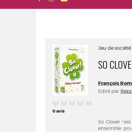
Jeu de société
SO CLOVER
François Rom
Edité par
Repo
/5
0
avis
So Clover ! est
ensemble pour