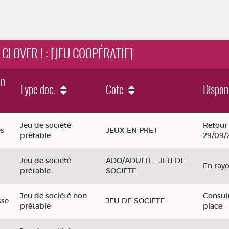
 CLOVER ! : [JEU COOPÉRATIF]
on
Type doc.
Cote
Disponi
Jeu de société
Retour 
es
JEUX EN PRET
prêtable
29/09/
Jeu de société
ADO/ADULTE : JEU DE
En ray
prêtable
SOCIETE
Jeu de société non
Consult
sse
JEU DE SOCIETE
prêtable
place