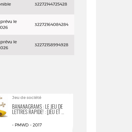
onible
32272144725428
prévu le
32272164084284
2026
prévu le
32272158994928
2026
Jeu de société
Jeu de sociét
BANANAGRAMS : LE JEU DE
UNLOCK ! ESC
LETTRES RAPIDE! : [JEU ET ...
ADVENTURES : 
CARTES COOPÉR
- PMWD - 2017
Cyril Demaeg