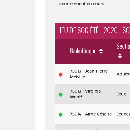
abonnement en cours.
JEU DE SOCIÉTÉ - 2020 - SO
Secti
Bibliothèque
Jeu
75013 - Jean-Pierre
Adult
de
Melville
société
75013 - Virginia
Jeux
-
Woolf
2020
-
75014 - Aimé Césaire
Jeune
So