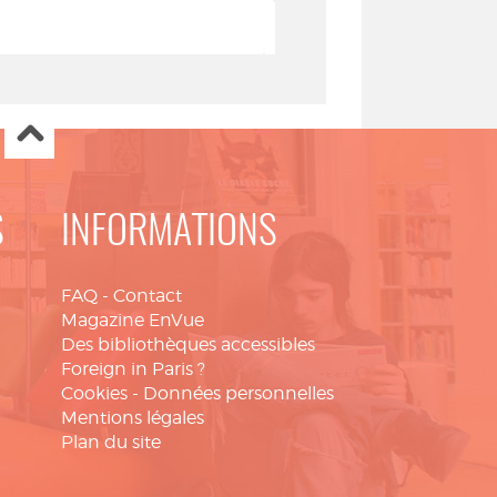
Auteur - Sp
C 2019
Unlock !
S
INFORMATIONS
FAQ
-
Contact
Magazine EnVue
Des bibliothèques accessibles
Foreign in Paris ?
Cookies
-
Données personnelles
Mentions légales
Plan du site