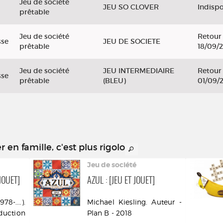
Jeu de société
JEU SO CLOVER
Indisp
prêtable
Jeu de société
Retour 
sse
JEU DE SOCIETE
prêtable
18/09/
Jeu de société
JEU INTERMEDIAIRE
Retour 
sse
prêtable
(BLEU)
01/09/
r en famille, c'est plus rigolo
Jeu de société
JOUET]
AZUL : [JEU ET JOUET]
-....).
Michael Kiesling. Auteur -
duction
Plan B - 2018