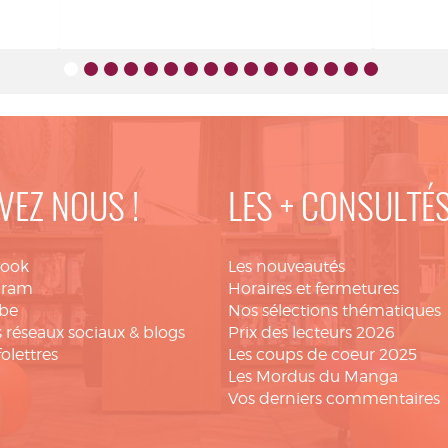
VEZ NOUS !
LES + CONSULTÉ
book
Les nouveautés
gram
Horaires et fermetures
be
Nos sélections thématiques
 réseaux sociaux & blogs
Prix des lecteurs 2026
folettres
Les coups de coeur 2025
Les Mordus du Manga
Vos derniers commentaires