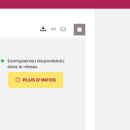
Lien
Exports
permanent
Envoyer
(Nouvelle
par
fenêtre)
mail
Exemplaire(s) disponible(s)
dans le réseau
PLUS D'INFOS