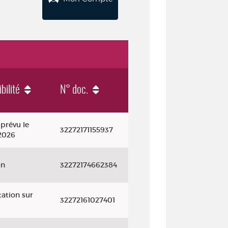
bilité
N° doc.
prévu le
32272171155937
2026
on
32272174662384
ation sur
32272161027401