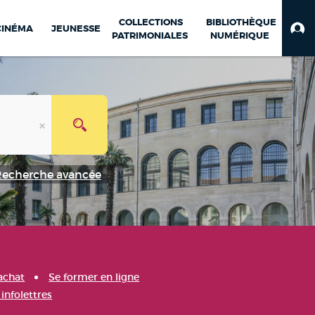
COLLECTIONS
BIBLIOTHÈQUE
CINÉMA
JEUNESSE
PATRIMONIALES
NUMÉRIQUE
Recherche avancée
achat
Se former en ligne
infolettres