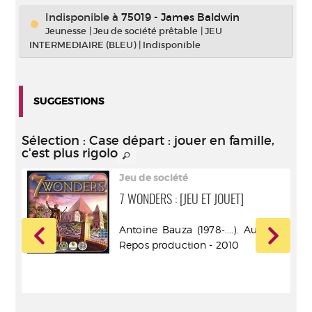
Indisponible
à
75019 - James Baldwin
Jeunesse
|
Jeu de société prêtable
|
JEU
INTERMEDIAIRE (BLEU)
|
Indisponible
SUGGESTIONS
Sélection
: Case départ : jouer en famille,
c'est plus rigolo
Jeu de société
7 WONDERS : [JEU ET JOUET]
 Up
Antoine Bauza (1978-....). Auteur -
Repos production - 2010