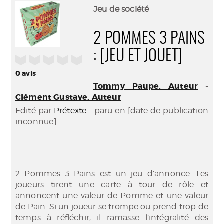
(Nouve
par
Jeu de société
fenêtr
mail
2 POMMES 3 PAINS
: [JEU ET JOUET]
/5
0
avis
Tommy Paupe. Auteur
-
Clément Gustave. Auteur
Edité par
Prétexte
- paru en [date de publication
inconnue]
2 Pommes 3 Pains est un jeu d’annonce. Les
joueurs tirent une carte à tour de rôle et
annoncent une valeur de Pomme et une valeur
de Pain. Si un joueur se trompe ou prend trop de
temps à réfléchir, il ramasse l’intégralité des