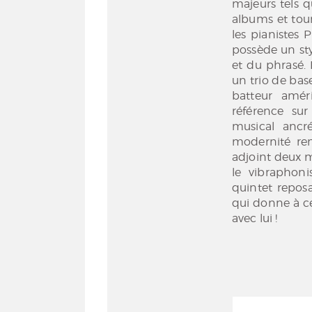
majeurs tels q
albums et tour
les pianistes 
possède un sty
et du phrasé.
un trio de bas
batteur amér
référence su
musical ancr
modernité rema
adjoint deux m
le vibraphoni
quintet repos
qui donne à ce
avec lui !