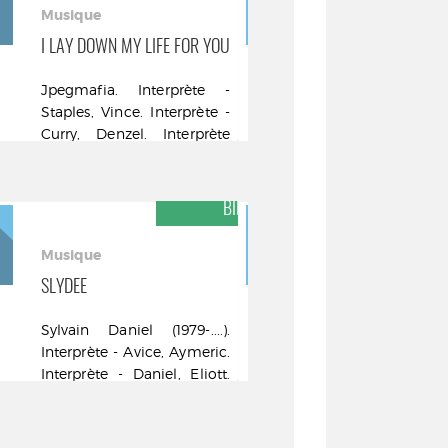
Musique
Musique
I LAY DOWN MY LIFE FOR YOU
UHLMANN JOH
Jpegmafia. Interprète -
Gregory
Staples, Vince. Interprète -
Interprète - 
Curry, Denzel. Interprète
Interprète -
Bigwax Distribution - C
Interprè
2024
Distribution 
DES
COUP DE CŒUR DES
RES
BIBLIOTHÉCAIRES
Musique
Musique
SLYDEE
PIANO VOIX
Sylvain Daniel (1979-....).
Arthur Teboul
Interprète - Avice, Aymeric.
Trotignon
Interprète - Daniel, Eliott.
(1974-....)
Interprète L'autre
Musicast - L'
distribution - C 2024
2024