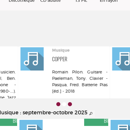
Discothèque
CD adulte
1.3 PIL
En rayon
Musique
COPPER
sicien.
Romain Pilon. Guitare -
l, Ben.
Paeleman, Tony. Clavier -
hone -
Pasqua, Fred. Batterie Pias
0-....).
[éd.] - 2018
ne Jazz
]
Musique : septembre-octobre 2025
COUP DE CŒUR DES
COUP DE CŒUR 
BIBLIOTHÉCAIRES
BIBLIOTHÉCAI