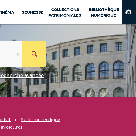
COLLECTIONS
BIBLIOTHÈQUE
CINÉMA
JEUNESSE
PATRIMONIALES
NUMÉRIQUE
Recherche avancée
achat
Se former en ligne
infolettres