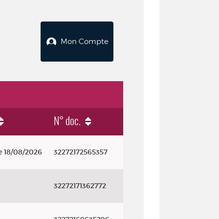
Mon Compte
N° doc.
e 18/08/2026
32272172565357
32272171362772