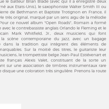
ue le batteur Brian Blade (avec qui il a enregistré deux
né aux Etats-Unis), le saxophoniste Walter Smith III ou
Pierre de Bethmann et Baptiste Trotignon en France, il
le très original, marqué par un sens aigu de la mélodie
 Pour ce nouvel album "Open Roads", Romain a formé
e avec le contrebassiste anglais Orlando le Fleming et le
icain Mark Whitfield, Jr., deux musiciens qui font
r la scène contemporaine du jazz, avec un bagage
é dans la tradition qui intègrent des éléments de
rquables. Sur la moitié des titres, le guitariste leur
usiciens, le trompettiste belge Jean-Paul Estiévenart et
ste français Alexis Valet, constituant de la sorte un
ant sur une association de timbres instrumentaux rare
 disque une coloration très singulière. Prenons la route