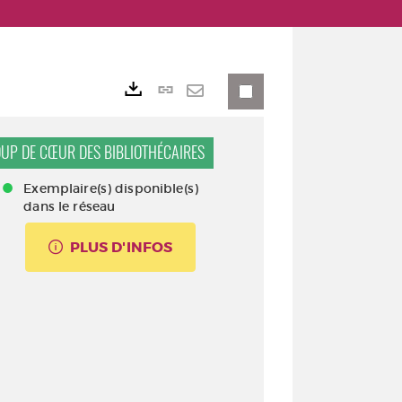
Lien
Exports
permanent
Envoyer
(Nouvelle
par
UP DE CŒUR DES BIBLIOTHÉCAIRES
fenêtre)
mail
Exemplaire(s) disponible(s)
dans le réseau
PLUS D'INFOS