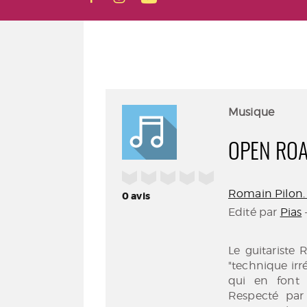
Musique
OPEN RO
/5
Romain Pilon. 
0
avis
Edité par
Pias
Le guitariste
"technique irré
qui en font 
Respecté par 