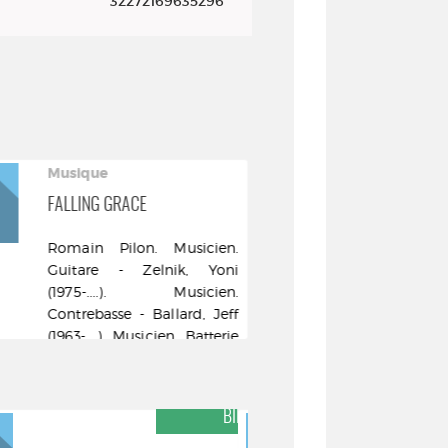
32272169635296
Musique
FALLING GRACE
Romain Pilon. Musicien.
Guitare - Zelnik, Yoni
(1975-....). Musicien.
Contrebasse - Ballard, Jeff
(1963-....). Musicien. Batterie
Jazz&people - [DL 2024]
DES
COUP DE CŒUR DES
RES
BIBLIOTHÉCAIRES