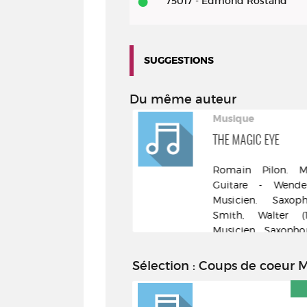
75017 - Edmond Rostand
roads
SUGGESTIONS
Du même auteur
Musique
THE MAGIC EYE
Romain Pilon. Mu
Guitare - Wende
Musicien. Saxop
Smith, Walter (198
Musicien. Saxopho
& people - [DL 2016
Sélection
: Coups de coeur 
COUP DE CŒUR DES
BIBLIOTHÉCAIRES