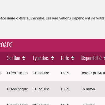
nécessaire d'être authentifié. Les réservations dépendent de votre
 ROADS
Section
Type doc.
Cote
Disponibilité
e
Prêt/Disques
CD adulte
1.3 PIL
Retour prévu l
Discothèque
CD adulte
1.3 PIL
En rayon