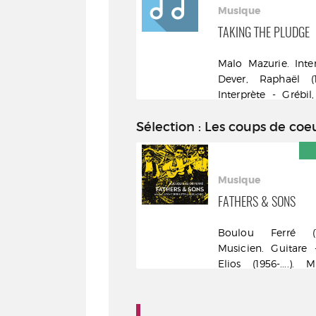
Musique
Musique
LA HAUTEUR DE LA LUNE
TAKING THE PLUDGE
Oxmo Puccino (1974-....).
Malo Mazurie. Inter
Chanteur Derrière Les
Dever, Raphaël (197
Planches - P 2025
Interprète - Grébil
Interprète Socad
2024
Sélection
: Les coups de coeu
COUP DE CŒUR DES
BIBLIOTHÉCAIRES
Musique
Musique
TUFF TIMES NEVER LAST
FATHERS & SONS
Kokoroko. Musicien -
Boulou Ferré (1951
Azekel. Interprète - Demae.
Musicien. Guitare -
Interprète Bigwax
Elios (1956-....). M
Distribution - P 2025
Guitare - Beier, 
(1978-....). Mus
Accordéon Continuo