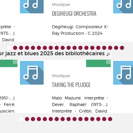
Musique
DEGIHEUGI ORCHESTRA
prète -
Degiheugi. Compositeur X-
3-....).
Ray Production - C 2024
, David.
isc - C
r jazz et blues 2025 des bibliothécaires
COUP DE CŒUR DES
COUP DE CŒUR 
BIBLIOTHÉCAIRES
BIBLIOTHÉCAI
Musique
TAKING THE PLUDGE
-....).
Malo Mazurie. Interprète -
 Ferré,
Dever, Raphaël (1973-....).
usicien.
Interprète - Grébil, David.
Ludovic
Interprète Socadisc - C
icien.
2024
 jazz -