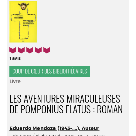
(Nouve
par
fenêtr
mail
5/5
1
avis
COUP DE CŒUR DES BIBLIOTHÉCAIRES
Livre
LES AVENTURES MIRACULEUSES
DE POMPONIUS FLATUS : ROMAN
Eduardo Mendoza (1943-....). Auteur