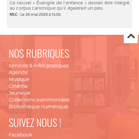
Ce nouvel « Évangile de l'enfance » devrait être intégré
au corpus canonique qu’il égaierait un peu.
MLC
- Le 26 mai 2026 à 13:03
NOS RUBRIQUES
Services & infos pratiques
Agenda
Musique
Cinéma
Jeunesse
Collections patrimoniales
Bibliothèque numérique
SUIVEZ NOUS !
Facebook