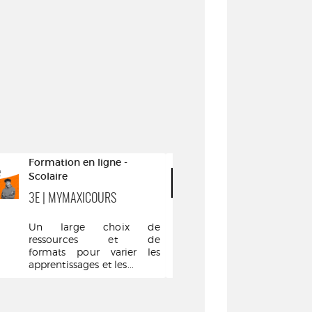
Formation en ligne -
Formation en 
Scolaire
Musique
3E | MYMAXICOURS
CURSUS DE P
CLASSIQUE
Un large choix de
ressources et de
Ce cursus e
formats pour varier les
trois partie
apprentissages et les...
partie s'
pianistes débu