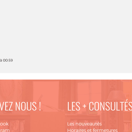
à 00:59
VEZ NOUS !
LES + CONSULTÉ
book
Les nouveautés
gram
Horaires et fermetures