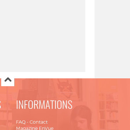
S
INFORMATIONS
FAQ
-
Contact
Magazine EnVue