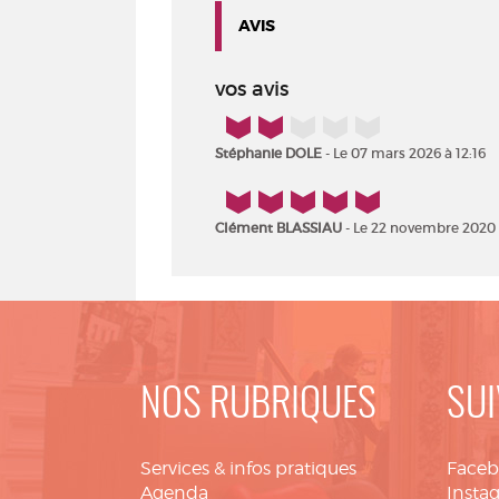
AVIS
vos avis
2/5
Stéphanie DOLE
- Le 07 mars 2026 à 12:16
5/5
Clément BLASSIAU
- Le 22 novembre 2020 
NOS RUBRIQUES
SUI
Services & infos pratiques
Face
Agenda
Insta