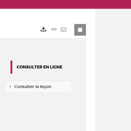
Lien
Exports
permanent
Envoyer
(Nouvelle
par
fenêtre)
mail
CONSULTER EN LIGNE
Consulter la leçon