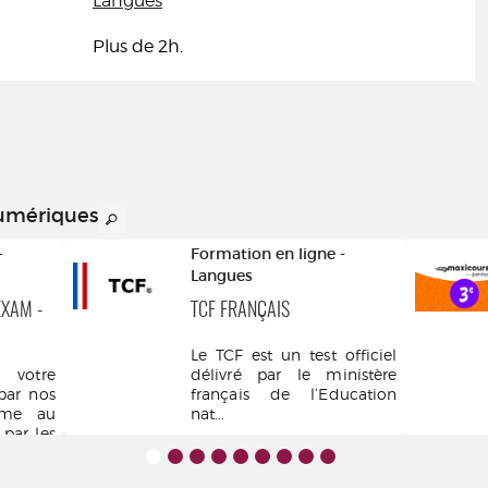
Langues
Plus de 2h.
numériques
-
Formation en ligne -
Langues
EXAM -
TCF FRANÇAIS
Le TCF est un test officiel
votre
délivré par le ministère
par nos
français de l’Education
rme au
nat...
ar les