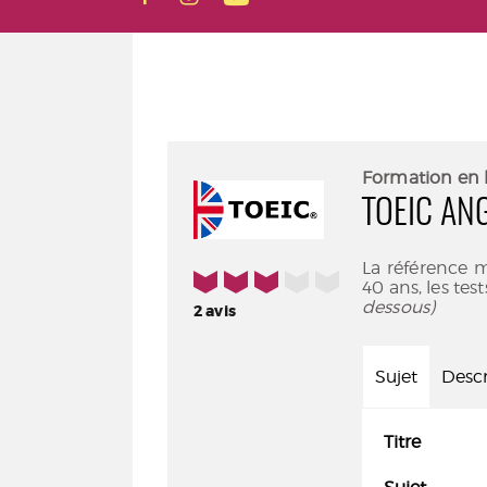
Formation en 
TOEIC AN
La référence m
3/5
40 ans, les tes
dessous)
2
avis
Sujet
Descr
Titre