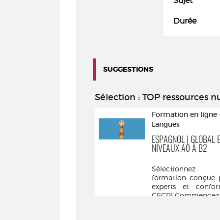
Sujet
Durée
SUGGESTIONS
Sélection
: TOP ressources 
Formation en ligne - Code
Formation en ligne 
& Permis
Langues
CODE AUTO
ESPAGNOL | GLOBAL 
NIVEAUX A0 À B2
Nos tests d'entraînement
sont conçus par des
Sélectionnez 
professionnels de la
formation conçue 
conduite, en conformité ...
experts et confo
CECRLCommencez p
...