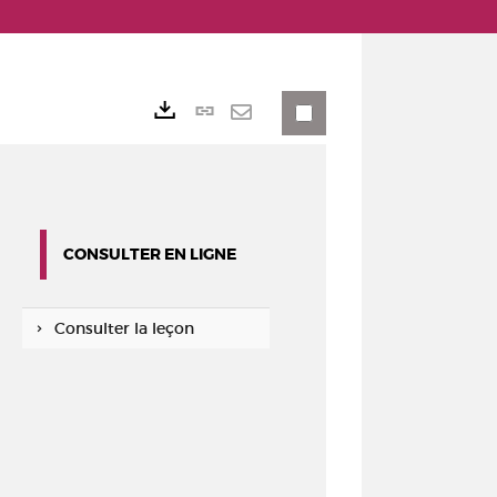
Lien
Exports
permanent
Envoyer
(Nouvelle
par
fenêtre)
mail
CONSULTER EN LIGNE
Consulter la leçon