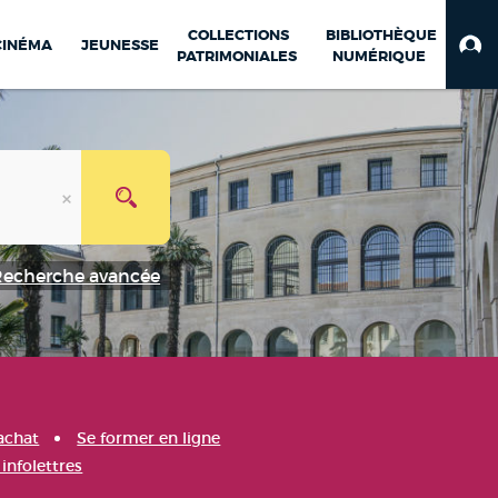
COLLECTIONS
BIBLIOTHÈQUE
CINÉMA
JEUNESSE
PATRIMONIALES
NUMÉRIQUE
Recherche avancée
achat
Se former en ligne
infolettres