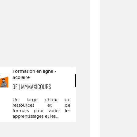
Formation en ligne -
Formation en 
Scolaire
Musique
3E | MYMAXICOURS
CURSUS DE P
CLASSIQUE
Un large choix de
ressources et de
Ce cursus e
formats pour varier les
trois partie
apprentissages et les...
partie s'
pianistes débu