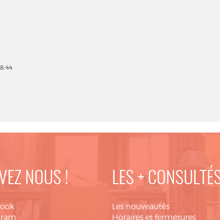
18:44
VEZ NOUS !
LES + CONSULTÉ
book
Les nouveautés
gram
Horaires et fermetures