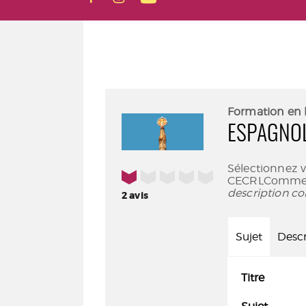
Formation en 
ESPAGNOL
Sélectionnez 
1/5
CECRLCommenc
description co
2
avis
Sujet
Descr
Titre