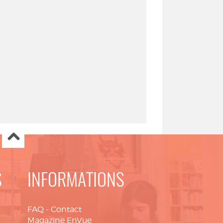
S
INFORMATIONS
FAQ
-
Contact
Magazine EnVue