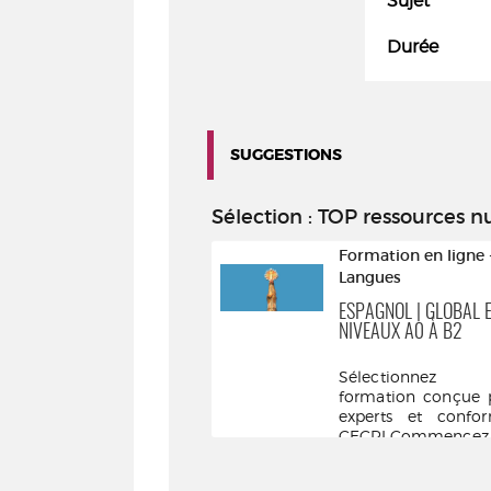
Sujet
Durée
SUGGESTIONS
Sélection
: TOP ressources 
Formation en ligne - Code
Formation en ligne 
& Permis
Langues
CODE AUTO
ESPAGNOL | GLOBAL 
NIVEAUX A0 À B2
Nos tests d'entraînement
sont conçus par des
Sélectionnez 
professionnels de la
formation conçue 
conduite, en conformité ...
experts et confo
CECRLCommencez p
...