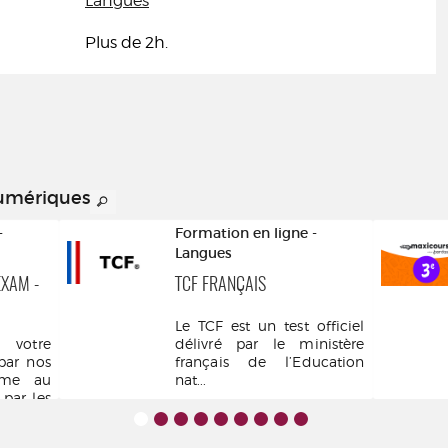
Langues
Plus de 2h.
numériques
-
Formation en ligne -
Langues
EXAM -
TCF FRANÇAIS
Le TCF est un test officiel
votre
délivré par le ministère
par nos
français de l’Education
rme au
nat...
ar les