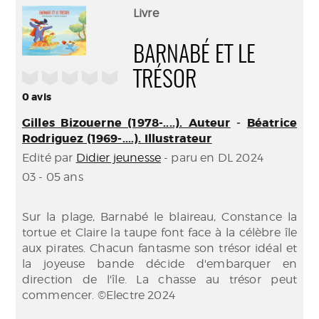
(Nouve
par
Livre
fenêtr
mail
BARNABÉ ET LE
/5
TRÉSOR
0
avis
Gilles Bizouerne (1978-....). Auteur
-
Béatrice
Rodriguez (1969-....). Illustrateur
Edité par
Didier jeunesse
- paru en DL 2024
03 - 05 ans
Sur la plage, Barnabé le blaireau, Constance la
tortue et Claire la taupe font face à la célèbre île
aux pirates. Chacun fantasme son trésor idéal et
la joyeuse bande décide d'embarquer en
direction de l'île. La chasse au trésor peut
commencer. ©Electre 2024