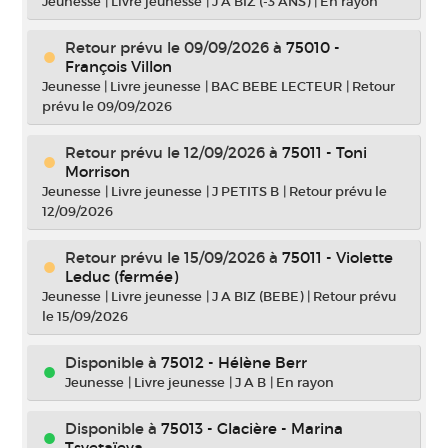
Jeunesse
|
Livre jeunesse
|
J A BIZ (-3 ANS)
|
En rayon
Retour prévu le 09/09/2026
à
75010 -
François Villon
Jeunesse
|
Livre jeunesse
|
BAC BEBE LECTEUR
|
Retour
prévu le 09/09/2026
Retour prévu le 12/09/2026
à
75011 - Toni
Morrison
Jeunesse
|
Livre jeunesse
|
J PETITS B
|
Retour prévu le
12/09/2026
Retour prévu le 15/09/2026
à
75011 - Violette
Leduc (fermée)
Jeunesse
|
Livre jeunesse
|
J A BIZ (BEBE)
|
Retour prévu
le 15/09/2026
Disponible à
75012 - Hélène Berr
Jeunesse
|
Livre jeunesse
|
J A B
|
En rayon
Disponible à
75013 - Glacière - Marina
Tsvetaïeva