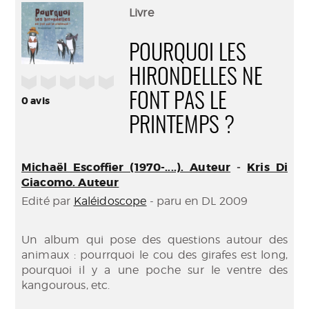
(Nouve
par
Livre
fenêtr
mail
POURQUOI LES
HIRONDELLES NE
/5
FONT PAS LE
0
avis
PRINTEMPS ?
Michaël Escoffier (1970-....). Auteur
-
Kris Di
Giacomo. Auteur
Edité par
Kaléidoscope
- paru en DL 2009
Un album qui pose des questions autour des
animaux : pourrquoi le cou des girafes est long,
pourquoi il y a une poche sur le ventre des
kangourous, etc.