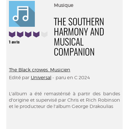
(Nouve
par
Musique
fenêtr
mail
THE SOUTHERN
HARMONY AND
4/5
MUSICAL
1
avis
COMPANION
The Black crowes. Musicien
Edité par
Universal
- paru en C 2024
L'album a été remastérisé à partir des bandes
d'origine et supervisé par Chris et Rich Robinson
et le producteur de l'album George Drakoulias