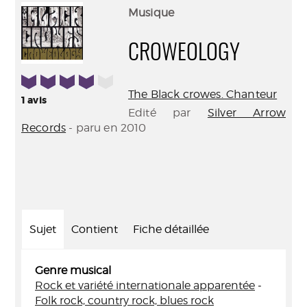
(Nouve
par
Musique
fenêtr
mail
CROWEOLOGY
4/5
The Black crowes. Chanteur
1
avis
Edité par
Silver Arrow
Records
- paru en 2010
Sujet
Contient
Fiche détaillée
Genre musical
Rock et variété internationale apparentée
-
Folk rock, country rock, blues rock