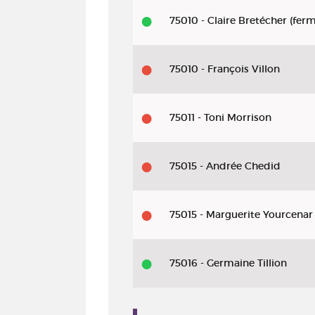
A
75010 - Claire Bretécher (fer
pound
of
75010 - François Villon
feathers
75011 - Toni Morrison
75015 - Andrée Chedid
75015 - Marguerite Yourcenar
75016 - Germaine Tillion