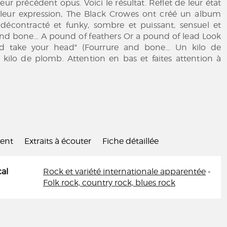
ur précédent opus. Voici le résultat. Reflet de leur état
e leur expression, The Black Crowes ont créé un album
s décontracté et funky, sombre et puissant, sensuel et
h and bone... A pound of feathers Or a pound of lead Look
 take your head" (Fourrure and bone... Un kilo de
kilo de plomb. Attention en bas et faites attention à
ient
Extraits à écouter
Fiche détaillée
al
Rock et variété internationale apparentée
-
Folk rock, country rock, blues rock