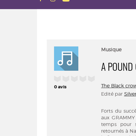
Musique
A POUND 
/5
The Black crow
0
avis
Edité par
Silv
Forts du succ
aux GRAMMY A
temps pour s
retournés à Na