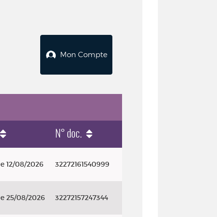
Mon Compte
N° doc.
le 12/08/2026
32272161540999
le 25/08/2026
32272157247344