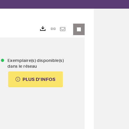
Lien
Exports
permanent
Envoyer
(Nouvelle
par
fenêtre)
mail
Exemplaire(s) disponible(s)
dans le réseau
PLUS D'INFOS