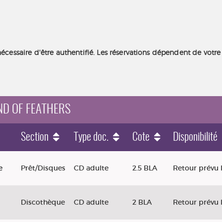
nécessaire d'être authentifié. Les réservations dépendent de votre
UND OF FEATHERS
Section
Type doc.
Cote
Disponibilité
e
Prêt/Disques
CD adulte
2.5 BLA
Retour prévu 
Discothèque
CD adulte
2 BLA
Retour prévu 