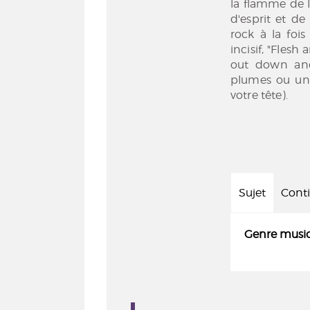
la flamme de le
d'esprit et d
rock à la foi
incisif, "Fles
out down and
plumes ou un 
votre tête).
Sujet
Cont
Genre music