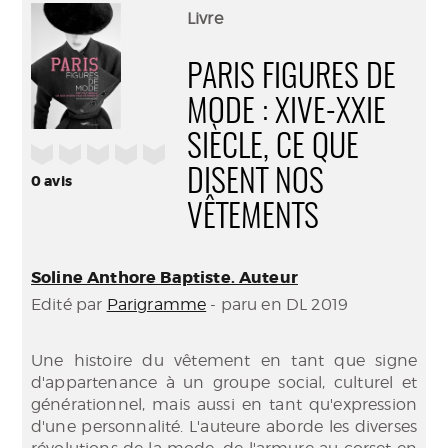
(Nouve
par
Livre
fenêtr
mail
PARIS FIGURES DE
MODE : XIVE-XXIE
SIÈCLE, CE QUE
/5
DISENT NOS
0
avis
VÊTEMENTS
Soline Anthore Baptiste. Auteur
Edité par
Parigramme
- paru en DL 2019
Une histoire du vêtement en tant que signe
d'appartenance à un groupe social, culturel et
générationnel, mais aussi en tant qu'expression
d'une personnalité. L'auteure aborde les diverses