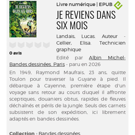
Livre numérique | EPUB
JE REVIENS DANS
SIX MOIS
Landais, Lucas. Auteur
-
Cellier, Elisa. Technicien
/5
graphique
0
avis
Edité par
Albin Michel-
Bandes dessinées. Paris
- paru en 2026
En 1949, Raymond Maufrais, 23 ans, quitte
Toulon pour traverser la Guyane à pied. Il
débarque à Cayenne, première étape d'un
voyage sans retour au cours duquel il affronte
sceptiques, douaniers obtus, rapides de fleuves
déchaînés et périls de la jungle. Seuls des carnets
subsistent de son expédition, ici librement
adaptés en bandes dessinées.
Collection :
Bandes dessinées