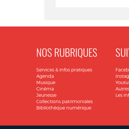
Seuil. Paris | 2026
L'Univers historique
NOS RUBRIQUES
SUI
Services & infos pratiques
Face
Agenda
Insta
Musique
Youtu
Cinéma
Autres
Jeunesse
Les in
Collections patrimoniales
Bibliothèque numérique