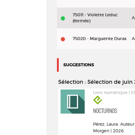
75011 - Violette Leduc
A
(fermée)
75020 - Marguerite Duras
A
SUGGESTIONS
Sélection
: Sélection de juin
Livre numérique | EPUB
Livre numérique | 
MARC BLOCH
NOCTURNOS
Bloch, Marc (1886-1944).
Pérez, Laura. Auteur
Auteur
Morgen | 2026