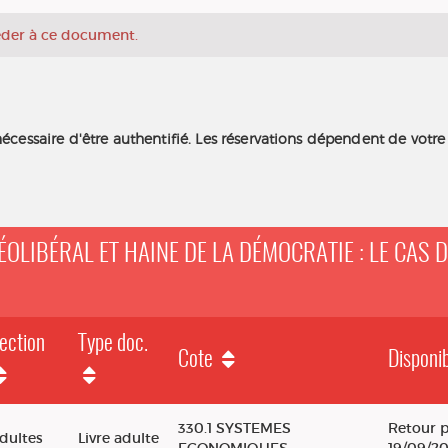
céder à ce document.
nécessaire d'être authentifié. Les réservations dépendent de votre
NÉOLIBÉRAL ET HAINE DE LA DÉMOCRATIE : LE CAS 
ection
Type doc.
Cote
Disponib
 et haine de la démocratie : le cas de la France dans l'Euro
330.1 SYSTEMES
Retour p
dultes
Livre adulte