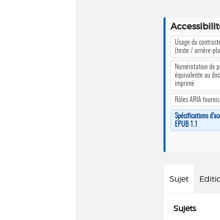
Accessibili
Usage du contrast
(texte / arrière-pl
Numérotation de 
équivalente au do
imprimé
Rôles ARIA fournis
Spécifications d’ac
EPUB 1.1
Sujet
Editi
Sujets