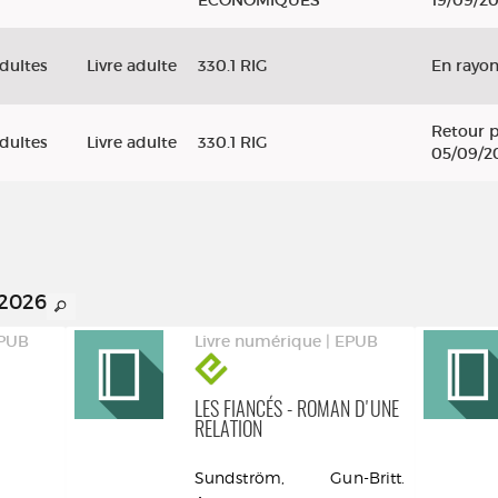
ECONOMIQUES
19/09/2
dultes
Livre adulte
330.1 RIG
En rayo
Retour p
dultes
Livre adulte
330.1 RIG
05/09/2
 2026
EPUB
Livre numérique | EPUB
LES FIANCÉS - ROMAN D'UNE
RELATION
Sundström, Gun-Britt.