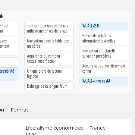
té
e haut
Tout contenu accessible aux
WCAG v2.0
an)
utilisateurs privés de la vue
Brèves descriptions
pages
Navigation dans la table des
alternatives textuelles
cument
matières
Navigation structurelle
Apparence du contenu
suivant / précédent
textuel modifiable
Aucun risque / avertissement
cessibilité
Unique ordre de lecture
connu
logique
WCAG – niveau AA
Balisage de la langue fourni
on
Format
Libéralisme économique -- France --
1970-....