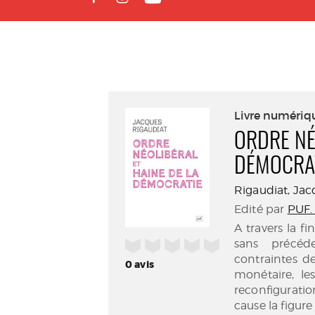
Livre numériq
ORDRE NÉ
DÉMOCRA
Rigaudiat, Jacq
Edité par
PUF. 
A travers la f
/5
sans précéde
contraintes d
0
avis
monétaire, le
reconfiguratio
cause la figure 