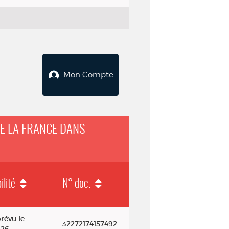
Mon Compte
DE LA FRANCE DANS
ilité
N° doc.
pe, 1975-2025
révu le
32272174157492