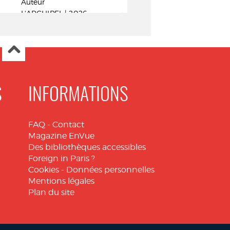
Auteur
Gallmeister. P
L'ARCHIPEL | 2026
Totem
S
INFORMATIONS
FAQ
-
Contact
Magazine EnVue
Des bibliothèques accessibles
Foreign in Paris ?
Cookies
-
Données personnelles
Mentions légales
Plan du site