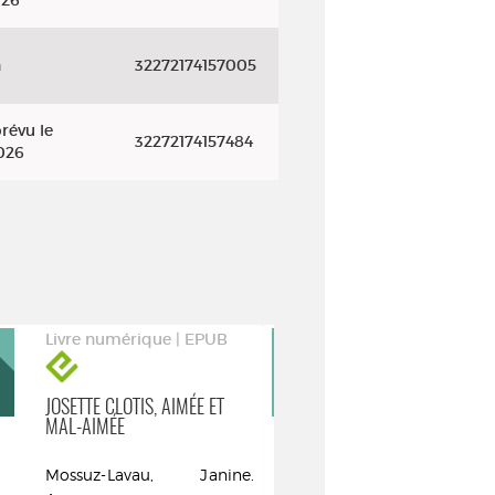
026
n
32272174157005
révu le
32272174157484
026
Livre numérique | EPUB
Livre numéri
JOSETTE CLOTIS, AIMÉE ET
LITTLE BIG MA
MAL-AIMÉE
Berger, Thoma
Mossuz-Lavau, Janine.
Auteur