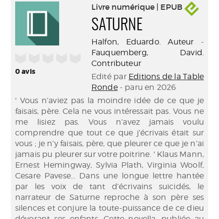
Livre numérique | EPUB
SATURNE
Halfon, Eduardo. Auteur
-
Fauquemberg, David.
/5
Contributeur
0
avis
Edité par
Editions de la Table
Ronde
- paru en 2026
' Vous n’aviez pas la moindre idée de ce que je
faisais, père. Cela ne vous intéressait pas. Vous ne
me lisiez pas. Vous n’avez jamais voulu
comprendre que tout ce que j’écrivais était sur
vous ; je n’y faisais, père, que pleurer ce que je n’ai
jamais pu pleurer sur votre poitrine. ' Klaus Mann,
Ernest Hemingway, Sylvia Plath, Virginia Woolf,
Cesare Pavese... Dans une longue lettre hantée
par les voix de tant d’écrivains suicidés, le
narrateur de Saturne reproche à son père ses
silences et conjure la toute-puissance de ce dieu
dévorant ses enfants. Cette novella, publiée au