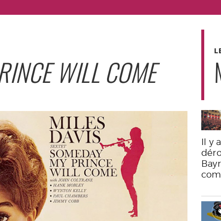
L
RINCE WILL COME
Il y
déro
Bayr
com