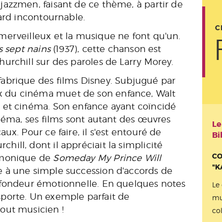
azzmen, faisant de ce thème, à partir de
ard incontournable.
C
erveilleux et la musique ne font qu'un.
s sept nains
(1937), cette chanson est
urchill sur des paroles de Larry Morey.
abrique des films Disney. Subjugué par
 du cinéma muet de son enfance, Walt
 et cinéma. Son enfance ayant coïncidé
néma, ses films sont autant des œuvres
Le
x. Pour ce faire, il s'est entouré de
Bi
ll, dont il appréciait la simplicité
CO
rmonique de
Someday My Prince Will
"K
 à une simple succession d'accords de
ofondeur émotionnelle. En quelques notes
Le
porte. Un exemple parfait de
mu
out musicien !
co