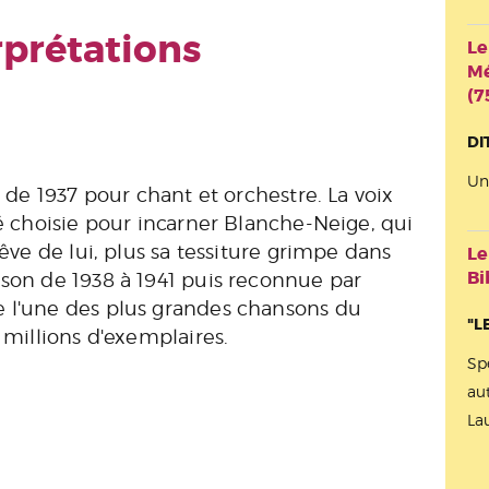
rprétations
Le
Mé
(7
DI
Un
e de 1937 pour chant et orchestre. La voix
té choisie pour incarner Blanche-Neige, qui
rêve de lui, plus sa tessiture grimpe dans
Le
Bi
nson de 1938 à 1941 puis reconnue par
e l'une des plus grandes chansons du
"L
s millions d'exemplaires.
Sp
au
La