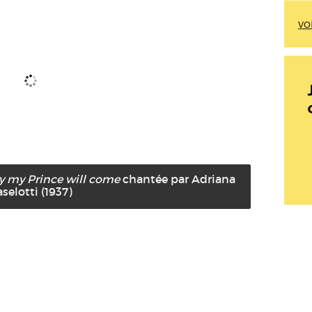
vo
 my Prince will come
chantée par Adriana
selotti (1937)