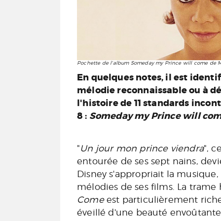
Pochette de l'album
Someday my Prince will come
de M
En quelques notes, il est identi
mélodie reconnaissable ou à déf
l'histoire de 11 standards inco
8 :
Someday my Prince will co
"
Un jour mon prince viendra
", 
entourée de ses sept nains, de
Disney s'appropriait la musique
mélodies de ses films. La tram
Come
est particulièrement riche
éveillé d'une beauté envoûtante