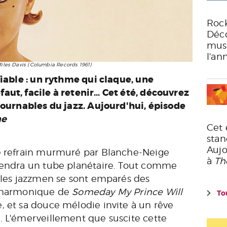
Rock
Déco
musi
l'an
iles Davis (Columbia Records 1961)
fiable : un rythme qui claque, une
aut, facile à retenir… Cet été, découvrez
ntournables du jazz. Aujourd'hui, épisode
me
Cet 
stan
Aujo
ce refrain murmuré par Blanche-Neige
à
Th
viendra un tube planétaire. Tout comme
, les jazzmen se sont emparés des
e harmonique de
Someday My Prince Will
To
, et sa douce mélodie invite à un rêve
. L'émerveillement que suscite cette