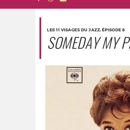
LES 11 VISAGES DU JAZZ, ÉPISODE 8
SOMEDAY MY P