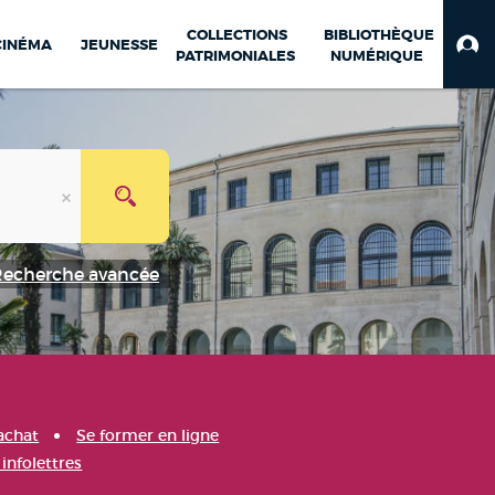
COLLECTIONS
BIBLIOTHÈQUE
CINÉMA
JEUNESSE
PATRIMONIALES
NUMÉRIQUE
Recherche avancée
achat
Se former en ligne
infolettres